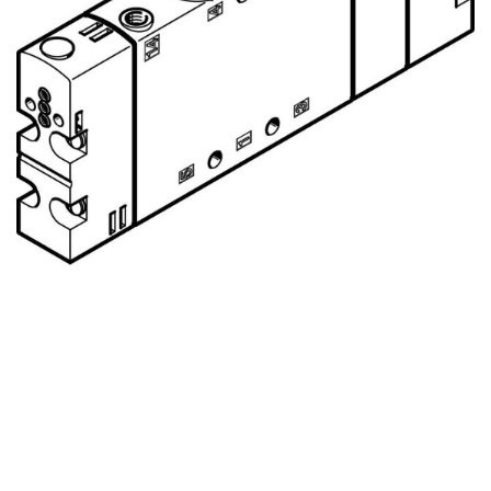
自
动
化