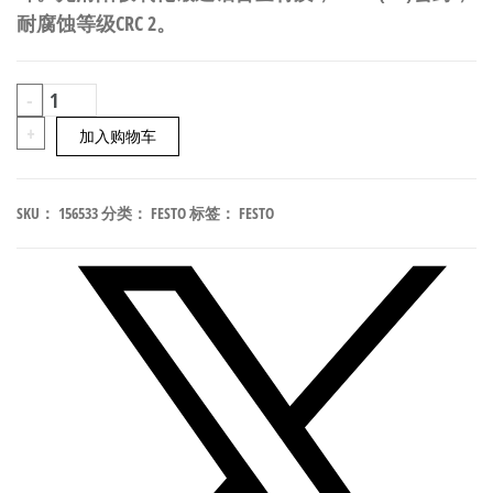
耐腐蚀等级CRC 2。
FESTO
-
ADVU-
+
加入购物车
32-
20-
SKU：
156533
分类：
FESTO
标签：
FESTO
P-
A
紧
凑
型
气
缸
行
程