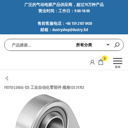
前
广泛的气动电驱产品供应商，超过70万种产品
营业时间：工作日：9:00-18:00
往
内
售前客服电话：+86 159 2107 8430
容
邮箱：dustryshop@dustry.ltd
气
专业供应
0
动
SMC、
菜单
FESTO、
电
NORGREN、
驱
AVENTICS等
FESTO LSNSG-125 工业自动化零部件 规格125 31753
工
品牌气动
元件，超
控
过88万种
技
工业自动
术-
化零部
广
件，正品
保障，全