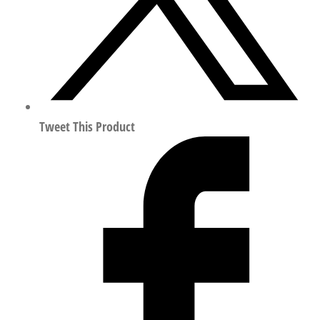
20mm
符
合
ISO
15552
156533
数
Tweet This Product
量