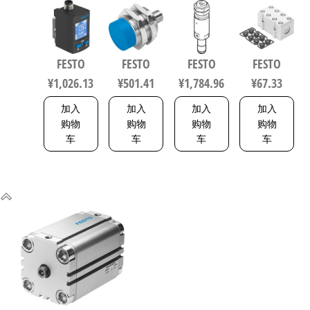
W-G18FD-L-
S-L 电感式
U-E-P 波纹
动化零部
PNLK-
接近传感
管气爪 符
件 538219
PNVBA-M8U
器 符合EN
合ISO 8573-
数字压力
60947-5-2
1:2010
FESTO
FESTO
FESTO
FESTO
传感器 符
150443
1320832
¥
1,026.13
¥
501.41
¥
1,784.96
¥
67.33
合EN 60947-
5-2 8001232
加入
加入
加入
加入
购物
购物
购物
购物
车
车
车
车