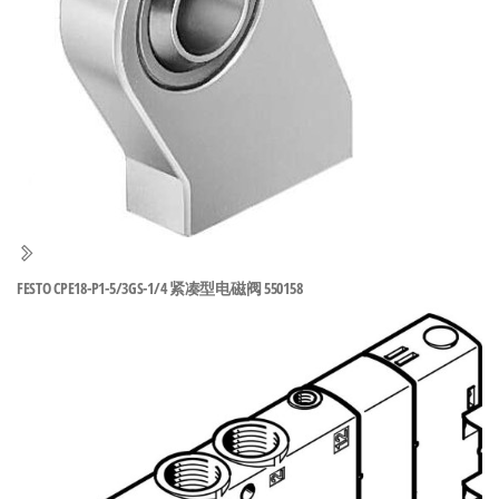
泛
国快速发
的
货。
工
业
自
动
化
零
部
件
FESTO CPE18-P1-5/3GS-1/4 紧凑型电磁阀 550158
供
应
商-
达
斯
奇