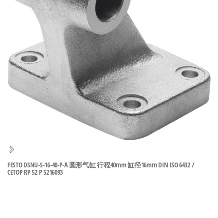
泛
国快速发
的
货。
工
业
自
动
化
零
部
件
供
应
商-
FESTO DSNU-S-16-40-P-A 圆形气缸 行程40mm 缸径16mm DIN ISO 6432 /
CETOP RP 52 P 5216093
达
斯
奇