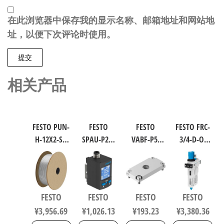
在此浏览器中保存我的显示名称、邮箱地址和网站地
址，以便下次评论时使用。
相关产品
FESTO PUN-
FESTO
FESTO
FESTO FRC-
H-12X2-SI-
SPAU-P2R-
VABF-P5-
3/4-D-O-
200 聚氨酯
W-G18FD-L-
P3A3-G38
MAXI 过滤
气动软管
PNLK-
软启动阀
减压阀润
符合ISO
PNVBA-M8U
8021860
滑器组合
8573-1:2010
数字压力
符合ISO
FESTO
FESTO
FESTO
FESTO
558275
传感器 符
8573-1:2010
¥
3,956.69
¥
1,026.13
¥
193.23
¥
3,380.36
合EN 60947-
162744