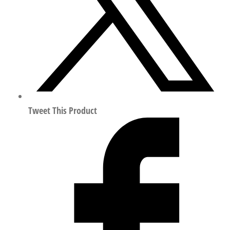
数
量
Tweet This Product