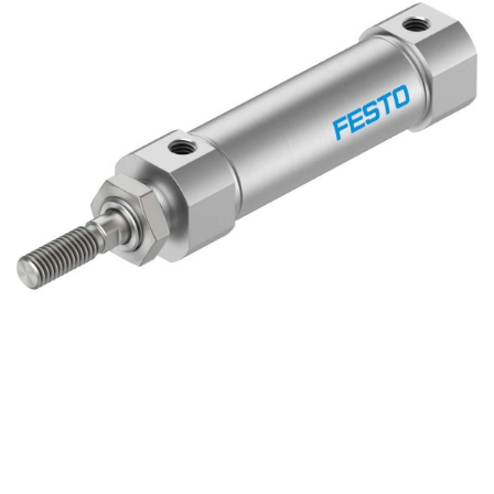
自
动
化