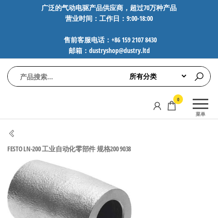
前
广泛的气动电驱产品供应商，超过70万种产品
营业时间：工作日：9:00-18:00
往
内
售前客服电话：+86 159 2107 8430
容
邮箱：dustryshop@dustry.ltd
气
专业供应
0
动
SMC、
菜单
FESTO、
电
NORGREN、
驱
AVENTICS等
FESTO LN-200 工业自动化零部件 规格200 9038
工
品牌气动
元件，超
控
过88万种
技
工业自动
术-
化零部
广
件，正品
保障，全