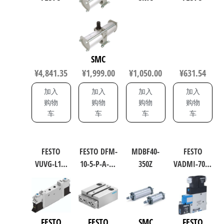
泛
国快速发
的
货。
工
业
自
SMC
动
¥
4,841.35
¥
1,999.00
¥
1,050.00
¥
631.54
化
加入
加入
加入
加入
零
购物
购物
购物
购物
部
车
车
车
车
件
供
FESTO
FESTO DFM-
MDBF40-
FESTO
应
VUVG-L10-
10-5-P-A-GF
350Z
VADMI-70-N
商-
B52-T-M5-
导向杆气
集成式真
达
1P3 通用型
缸 行程
空发生器
斯
电磁阀
5mm 缸径
162527
奇
566458
10mm
FESTO
FESTO
SMC
FESTO