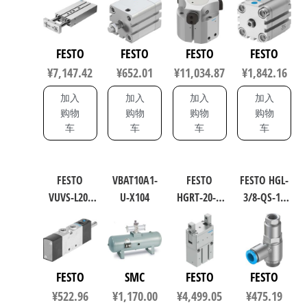
气缸 行程
缸 缸径
动化零部
型方形气
80mm 缸径
40mm 行程
件 规格63
缸 行程
32mm
25mm 符合
1163047
20mm 符合
FESTO
FESTO
FESTO
FESTO
162135
ISO 21287
ISO 8573-
¥
7,147.42
¥
652.01
¥
11,034.87
¥
1,842.16
21287
1:2010
157050
加入
加入
加入
加入
购物
购物
购物
购物
车
车
车
车
FESTO
VBAT10A1-
FESTO
FESTO HGL-
VUVS-L20-
U-X104
HGRT-20-A
3/8-QS-10
M52-MD-
工业自动
工业自动
G18-F7 通用
化零部件
化零部件
型电磁阀
规格20
规格10
575250
563906
530044
FESTO
SMC
FESTO
FESTO
¥
522.96
¥
1,170.00
¥
4,499.05
¥
475.19