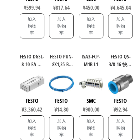
自
4154768
¥
599.94
¥
817.64
¥
450.00
¥
4,645.04
动
化
加入
加入
加入
加入
购物
购物
购物
购物
车
车
车
车
FESTO DGSL-
FESTO PUN-
ISA3-FCP-
FESTO QS-
8-10-EA 迷
8X1,25-BL
M1B-L1
3/8-16 快插
你滑台气
聚氨酯气
式直通接
缸 规格8
动软管 符
头 164957
行程10mm
合ISO 8573-
570166
1:2010
FESTO
FESTO
SMC
FESTO
159666
¥
3,360.42
¥
14.80
¥
900.00
¥
92.94
加入
加入
加入
加入
购物
购物
购物
购物
车
车
车
车