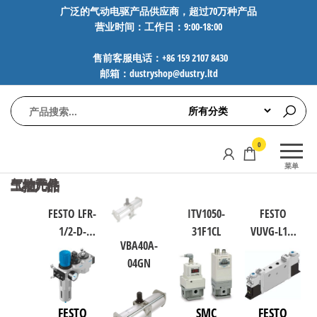
前
广泛的气动电驱产品供应商，超过70万种产品
营业时间：工作日：9:00-18:00
往
内
售前客服电话：+86 159 2107 8430
容
邮箱：dustryshop@dustry.ltd
气
专业供应
0
动
SMC、
菜单
FESTO、
电
气动元件
工控产品
气动元件
工控产品
NORGREN、
驱
AVENTICS等
FESTO LFR-
ITV1050-
FESTO
工
品牌气动
1/2-D-
31F1CL
VUVG-L10-
元件，超
控
VBA40A-
MAXI-KD 过
B52-ZT-M5-
过88万种
技
04GN
滤减压阀
1P3 通用型
工业自动
术-
ISO 8573-1
电磁阀
化零部
广
件，正品
186045
566467
FESTO
SMC
FESTO
保障，全