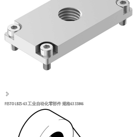
泛
国快速发
的
货。
工
业
自
动
化
零
部
件
供
应
商-
FESTO LBZS-63 工业自动化零部件 规格63 33846
达
斯
奇