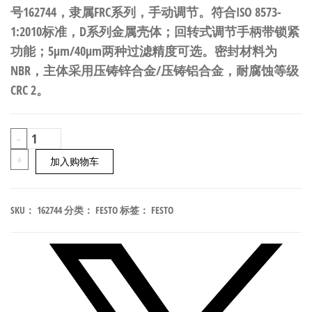
号162744，隶属FRC系列，手动调节。符合ISO 8573-
1:2010标准，D系列金属壳体；回转式调节手柄带锁紧
功能；5μm/40μm两种过滤精度可选。密封材料为
NBR，主体采用压铸锌合金/压铸铝合金，耐腐蚀等级
CRC 2。
FESTO
-
FRC-
+
加入购物车
3/4-
D-
SKU：
162744
分类：
FESTO
标签：
FESTO
O-
MAXI
过
滤
减