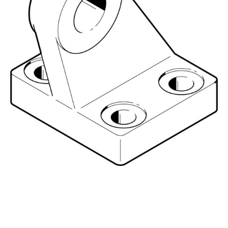
自
动
化