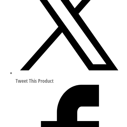
压
阀
润
滑
器
组
合
符
合
ISO
8573-
Tweet This Product
1:2010
162744
数
量