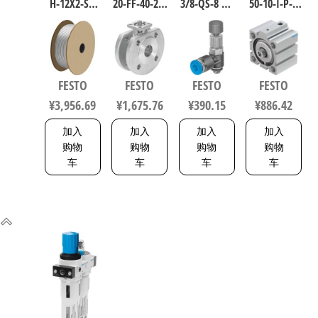
H-12X2-SI-
20-FF-40-22-
3/8-QS-8 气
50-10-I-P-A
200 聚氨酯
F0304-V4V4T
源处理元
短行程气
气动软管
电磁阀/控
件 规格8
缸 行程
符合ISO
制阀 规格
153505
10mm 缸径
8573-1:2010
20，行程
50mm
FESTO
FESTO
FESTO
FESTO
558275
40mm
VDMA 24562
¥
3,956.69
¥
1,675.76
¥
390.15
¥
886.42
1692200
188252
加入
加入
加入
加入
购物
购物
购物
购物
车
车
车
车