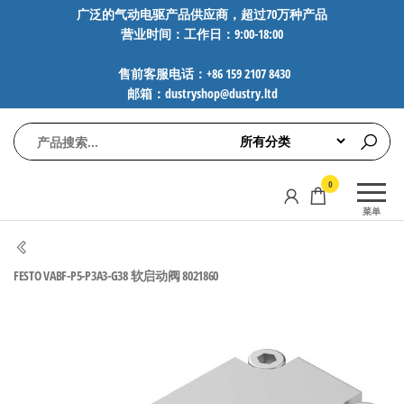
前
广泛的气动电驱产品供应商，超过70万种产品
营业时间：工作日：9:00-18:00
往
内
售前客服电话：+86 159 2107 8430
容
邮箱：dustryshop@dustry.ltd
气
专业供应
0
动
SMC、
菜单
FESTO、
电
NORGREN、
驱
AVENTICS等
FESTO VABF-P5-P3A3-G38 软启动阀 8021860
工
品牌气动
元件，超
控
过88万种
技
工业自动
术-
化零部
广
件，正品
保障，全