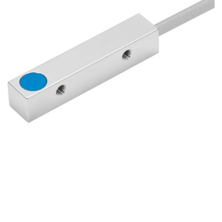
自
动
化