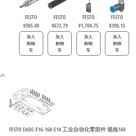
40mm 缸径
保护套 行
规格3 3877
153505
16mm DIN
程125mm
FESTO
FESTO
FESTO
FESTO
ISO 6432 /
符合ISO
¥
305.49
¥
672.79
¥
1,704.75
¥
390.15
CETOP RP 52
6432 / ISO
P 5216093
15552
加入
加入
加入
加入
553463
购物
购物
购物
购物
车
车
车
车
FESTO EADC-E16-160-E14 工业自动化零部件 规格160