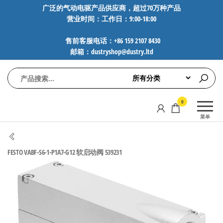
前
广泛的气动电驱产品供应商，超过70万种产品
营业时间：工作日：9:00-18:00
往
内
售前客服电话：+86 159 2107 8430
容
邮箱：dustryshop@dustry.ltd
气
专业供应
0
动
SMC、
菜单
FESTO、
电
NORGREN、
驱
AVENTICS等
FESTO VABF-S6-1-P1A7-G12 软启动阀 539231
工
品牌气动
元件，超
控
过88万种
技
工业自动
术-
化零部
广
件，正品
保障，全