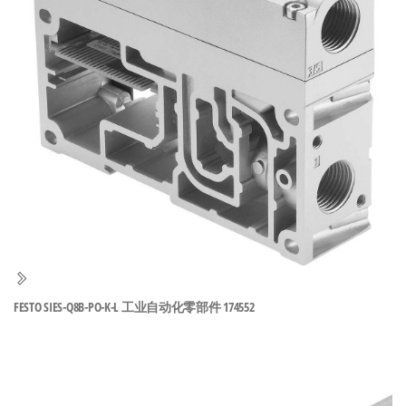
泛
国快速发
的
货。
工
业
自
动
化
零
部
件
供
应
商-
FESTO SIES-Q8B-PO-K-L 工业自动化零部件 174552
达
斯
奇