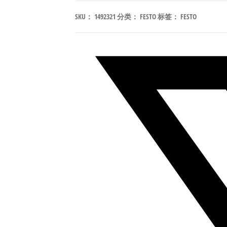
L-
SKU：
1492321
分类：
FESTO
标签：
FESTO
M22C-
G34-
275-
E-
3AP4-
6
力
先
导
式
电
磁
阀
行
程