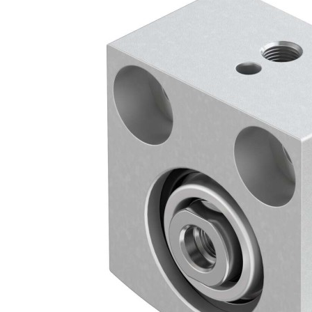
自
动
化