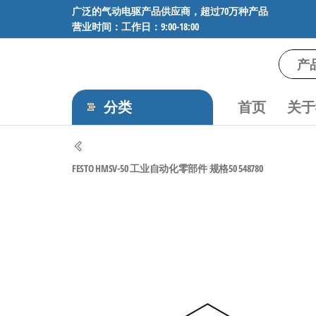
前
广泛的气动电驱产品供应商，超过70万种产品
营业时间：工作日：9:00-18:00
往
内
容
气
专业供应
SMC、
动
FESTO、
分类
首页
关于
电
NORGREN、
AVENTICS等
驱
品牌气动
工
元件，超
FESTO HMSV-50 工业自动化零部件 规格50 548780
过88万种
控
工业自动
技
化零部
术-
件，正品
保障，全
广
国快速发
泛
货。
的