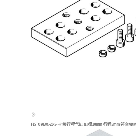
工
业
自
动
化
零
部
件
供
应
商-
达
斯
FESTO AEVC-20-5-I-P 短行程气缸 缸径20mm 行程5mm 符合VDMA 2
奇