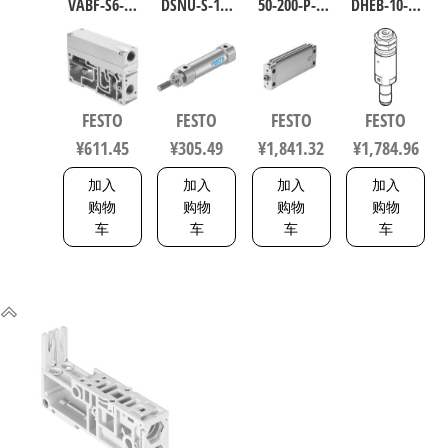
VABF-S6-1-
DSNU-S-16-
50-200-P-A
DHEB-10-E-
P1A7-G12
40-P-A 圆形
扁平型气
U-E-P 波纹
软启动阀
气缸 行程
缸 行程
管气爪 符
539231
40mm 缸径
200mm 缸
合ISO 8573-
16mm DIN
径50mm
1:2010
FESTO
FESTO
FESTO
FESTO
ISO 6432 /
164075
1320832
¥
611.45
¥
305.49
¥
1,841.32
¥
1,784.96
CETOP RP 52
P 5216093
加入
加入
加入
加入
购物
购物
购物
购物
车
车
车
车