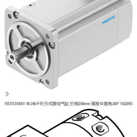
泛
国快速发
的
货。
工
业
自
动
化
零
部
件
供
应
商-
FESTO DSM-T-10-240-P 叶片式摆动气缸 行程240mm 规格10 摆角240° 1562093
达
斯
奇