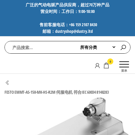
前
广泛的气动电驱产品供应商，超过70万种产品
营业时间：工作日：9:00-18:00
往
内
售前客服电话：+86 159 2107 8430
容
邮箱：dustryshop@dustry.ltd
气
专业供应
0
动
SMC、
菜单
FESTO、
电
NORGREN、
驱
AVENTICS等
FESTO EMMT-AS-150-MK-HS-R2M 伺服电机 符合IEC 60034 8148283
工
品牌气动
元件，超
控
过88万种
技
工业自动
术-
化零部
广
件，正品
保障，全