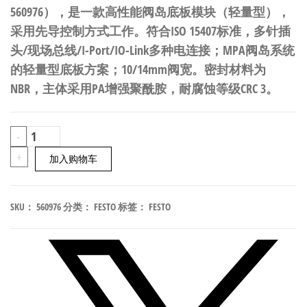
560976），是一款高性能阀岛底板模块（轻量型），
采用先导控制方式工作。符合ISO 15407标准，多针插
头/现场总线/I-Port/IO-Link多种电连接；MPA阀岛系统
的轻量型底板方案；10/14mm阀宽。密封材料为
NBR，主体采用PA增强聚酰胺，耐腐蚀等级CRC 3。
FESTO
-
VMPAL-
+
加入购物车
AP-
20-
SKU：
560976
分类：
FESTO
标签：
FESTO
T1
阀
岛
底
板