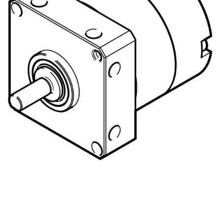
自
动
化