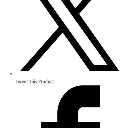
模
块
（轻
量
型）
符
合
ISO
15407
560976
数
Tweet This Product
量