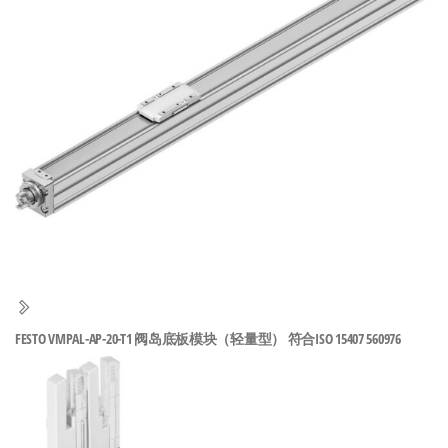
泛
国快速发
的
货。
工
业
自
动
化
零
部
件
供
应
商-
FESTO VMPAL-AP-20-T1 阀岛底板模块（轻量型） 符合ISO 15407 560976
达
斯
奇