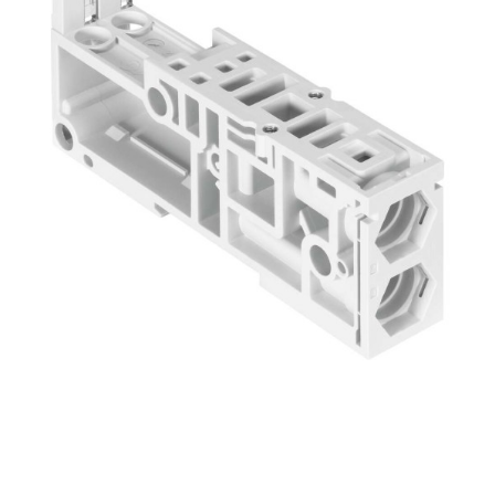
自
动
化