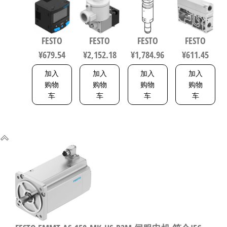
PN-L1+2.5S
工业自动
管气爪 符
软启动阀
传感器/连
化零部件
合ISO 8573-
539231
接电缆
规格1.2
1:2010
FESTO
FESTO
FESTO
FESTO
8114774
535615
1320832
¥
679.54
¥
2,152.18
¥
1,784.96
¥
611.45
加入
加入
加入
加入
购物
购物
购物
购物
车
车
车
车