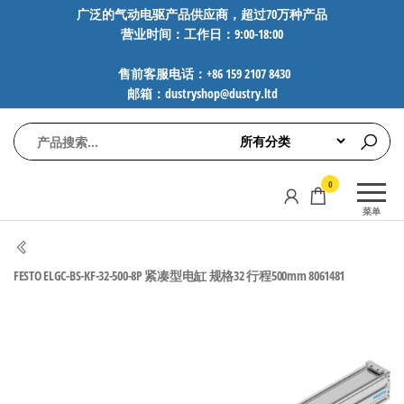
前
广泛的气动电驱产品供应商，超过70万种产品
营业时间：工作日：9:00-18:00
往
内
售前客服电话：+86 159 2107 8430
容
邮箱：dustryshop@dustry.ltd
气
专业供应
0
动
SMC、
菜单
FESTO、
电
NORGREN、
驱
AVENTICS等
FESTO ELGC-BS-KF-32-500-8P 紧凑型电缸 规格32 行程500mm 8061481
工
品牌气动
元件，超
控
过88万种
技
工业自动
术-
化零部
广
件，正品
保障，全