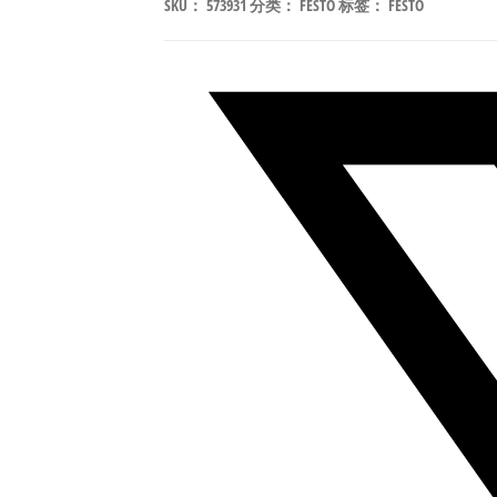
SKU：
573931
分类：
FESTO
标签：
FESTO
G18-
20-
M-
GR
阀
岛
底
座/
汇
流
板
符
合
ISO
15407
573931