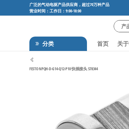
前
广泛的气动电驱产品供应商，超过70万种产品
营业时间：工作日：9:00-18:00
往
内
容
气
专业供应
SMC、
动
FESTO、
分类
首页
关于
电
NORGREN、
AVENTICS等
驱
品牌气动
工
元件，超
FESTO NPQH-D-G14-Q12-P10 快插接头 578344
过88万种
控
工业自动
技
化零部
术-
件，正品
保障，全
广
国快速发
泛
货。
的