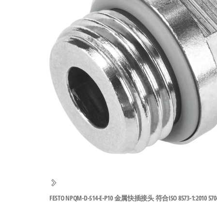
工
业
自
动
化
零
部
件
供
应
商-
达
斯
FESTO NPQM-D-S14-E-P10 金属快插接头 符合ISO 8573-1:2010 570
奇