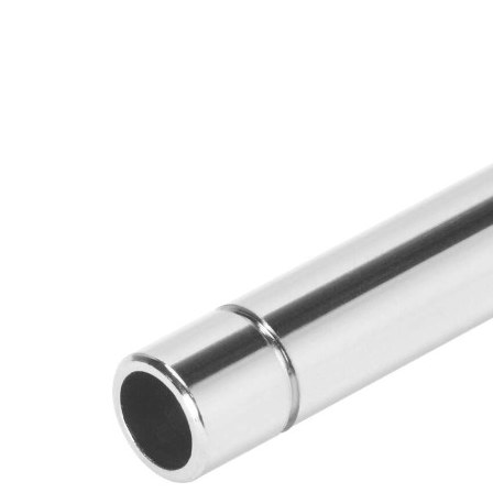
自
动
化