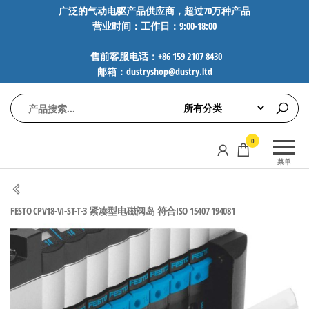
前
广泛的气动电驱产品供应商，超过70万种产品
营业时间：工作日：9:00-18:00
往
内
售前客服电话：+86 159 2107 8430
容
邮箱：dustryshop@dustry.ltd
气
专业供应
0
动
SMC、
菜单
FESTO、
电
NORGREN、
驱
AVENTICS等
FESTO CPV18-VI-ST-T-3 紧凑型电磁阀岛 符合ISO 15407 194081
工
品牌气动
元件，超
控
过88万种
技
工业自动
术-
化零部
广
件，正品
保障，全