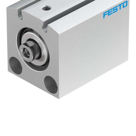
自
动
化