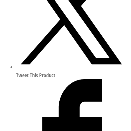
空
开
关
传
感
器
符
合
EN
60947-
Tweet This Product
5-
2
568663
数
量