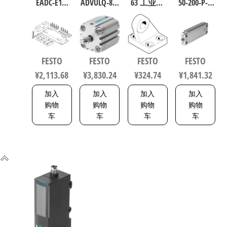
EADC-E16-
ADVULQ-80-
63 工业自
50-200-P-A
160-E14 工
60-A-P-A 紧
动化零部
扁平型气
业自动化
凑型抗扭
件 规格63
缸 行程
零部件 规
气缸 行程
33846
200mm 缸
格160
60mm 缸径
径50mm
FESTO
FESTO
FESTO
FESTO
8047581
80mm
164075
¥
2,113.68
¥
3,830.24
¥
324.74
¥
1,841.32
156833
加入
加入
加入
加入
购物
购物
购物
购物
车
车
车
车