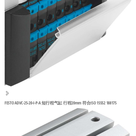
泛
国快速发
的
货。
工
业
自
动
化
零
部
件
供
应
商-
FESTO ADVC-25-20-I-P-A 短行程气缸 行程20mm 符合ISO 15552 188175
达
斯
奇