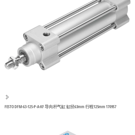
泛
国快速发
的
货。
工
业
自
动
化
零
部
件
供
应
商-
FESTO DFM-63-125-P-A-KF 导向杆气缸 缸径63mm 行程125mm 170957
达
斯
奇