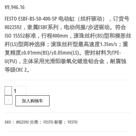
¥
9,946.16
FESTO ESBF-BS-50-400-5P 电动缸（丝杆驱动），订货号
8022592，隶属ESBF系列，电动伺服/步进驱动。符合
ISO 15552标准，行程400mm，滚珠丝杆(BS)型和梯形丝
杆(LS)型两种选择；滚珠丝杆型最高速度1.35m/s；重
复精度±0.01mm(BS)/±0.05mm(LS)。密封材料为TPE-
U(PU)，主体采用光滑阳极氧化锻造铝合金，耐腐蚀
等级CRC 2。
FESTO
-
ESBF-
+
加入购物车
BS-
50-
SKU：
8022592
分类：
FESTO
标签：
FESTO
400-
5P