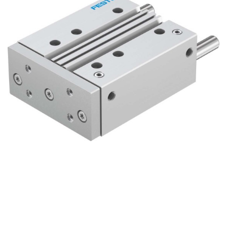
自
动
化