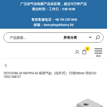
前
广泛的气动电驱产品供应商，超过70万种产品
营业时间：工作日：9:00-18:00
往
内
售前客服电话：+86 159 2107 8430
容
邮箱：dustryshop@dustry.ltd
气
专业供应
0
动
SMC、
菜单
FESTO、
电
NORGREN、
驱
AVENTICS等
FESTO DSBG-50-100-PPSA-N3 标准气缸（拉杆式） 行程100mm 符合ISO
工
品牌气动
15552 1646727
元件，超
控
过88万种
技
工业自动
术-
化零部
广
件，正品
保障，全