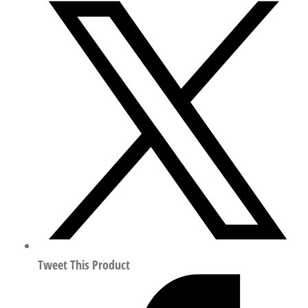
电
动
缸
（丝
杆
驱
动）
行
程
400mm
符
合
ISO
15552
Tweet This Product
8022592
数