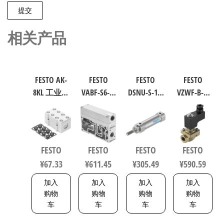
相关产品
FESTO AK-
FESTO
FESTO
FESTO
8KL 工业自
VABF-S6-1-
DSNU-S-16-
VZWF-B-L-
动化零部
P1A7-G12
40-P-A 圆形
M22C-G12-
件 538219
软启动阀
气缸 行程
135-1P4-10
539231
40mm 缸径
力先导式
16mm DIN
电磁阀 行
FESTO
FESTO
FESTO
FESTO
ISO 6432 /
程10mm 符
¥
67.33
¥
611.45
¥
305.49
¥
590.59
CETOP RP 52
合EN 12266-
P 5216093
1 1492112
加入
加入
加入
加入
购物
购物
购物
购物
车
车
车
车