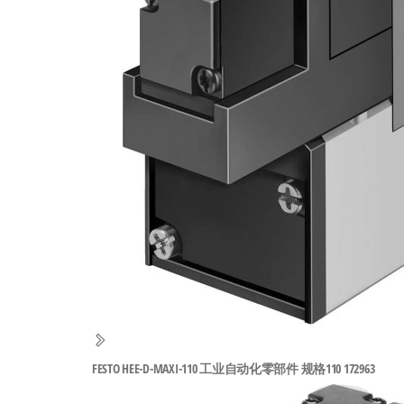
工
业
自
动
化
零
部
件
供
应
商-
达
斯
FESTO HEE-D-MAXI-110 工业自动化零部件 规格110 172963
奇