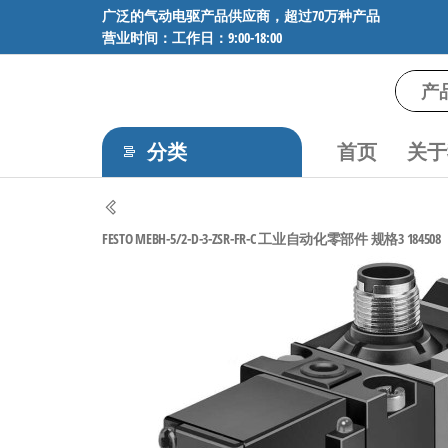
前
广泛的气动电驱产品供应商，超过70万种产品
营业时间：工作日：9:00-18:00
往
内
容
气
专业供应
SMC、
动
FESTO、
分类
首页
关于
电
NORGREN、
AVENTICS等
驱
品牌气动
工
元件，超
FESTO MEBH-5/2-D-3-ZSR-FR-C 工业自动化零部件 规格3 184508
过88万种
控
工业自动
技
化零部
术-
件，正品
保障，全
广
国快速发
泛
货。
的