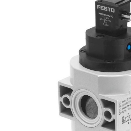
自
动
化