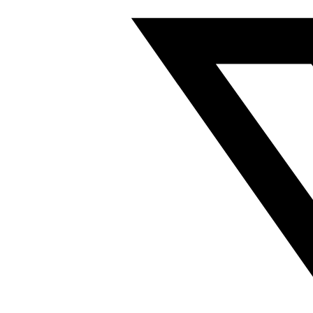
爪
式
联
轴
器
行
程
20mm
符
合
ISO
14644-
1
562676
数
量