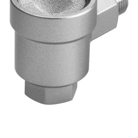
自
动
化