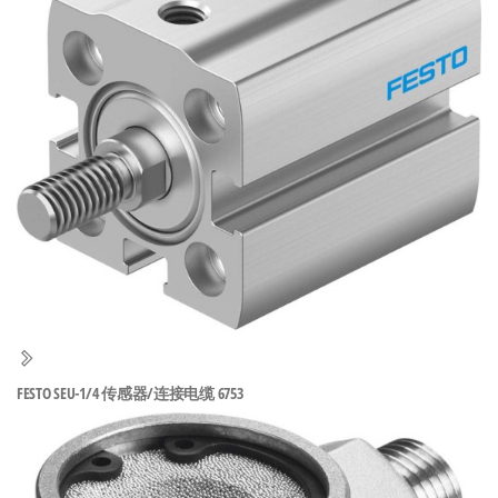
泛
国快速发
的
货。
工
业
自
动
化
零
部
件
供
应
商-
FESTO SEU-1/4 传感器/连接电缆 6753
达
斯
奇