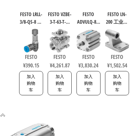
FESTO LRLL-
FESTO VZBE-
FESTO
FESTO LN-
3/8-QS-8 气
3-T-63-T-2-
ADVULQ-80-
200 工业自
源处理元
F0710-
60-A-P-A 紧
动化零部
件 规格8
V15V16 不
凑型抗扭
件 规格200
153505
锈钢球阀
气缸 行程
9038
行程63mm
60mm 缸径
FESTO
FESTO
FESTO
FESTO
符合ISO
80mm
¥
390.15
¥
4,261.87
¥
3,830.24
¥
1,502.54
5211 0710
156833
加入
加入
加入
加入
购物
购物
购物
购物
车
车
车
车