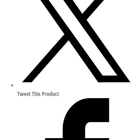
型
方
形
气
缸
行
程
5mm
符
合
ISO
Tweet This Product
8573-
1:2010
157073
数
量