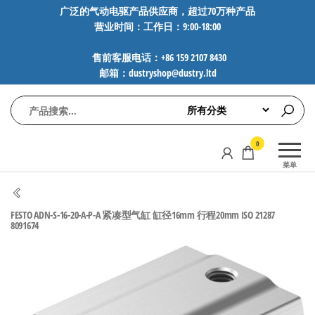
前
广泛的气动电驱产品供应商，超过70万种产品
营业时间：工作日：9:00-18:00
往
内
售前客服电话：+86 159 2107 8430
容
邮箱：dustryshop@dustry.ltd
气
专业供应
0
动
SMC、
菜单
FESTO、
电
NORGREN、
驱
AVENTICS等
FESTO ADN-S-16-20-A-P-A 紧凑型气缸 缸径16mm 行程20mm ISO 21287
工
品牌气动
8091674
元件，超
控
过88万种
技
工业自动
术-
化零部
广
件，正品
保障，全