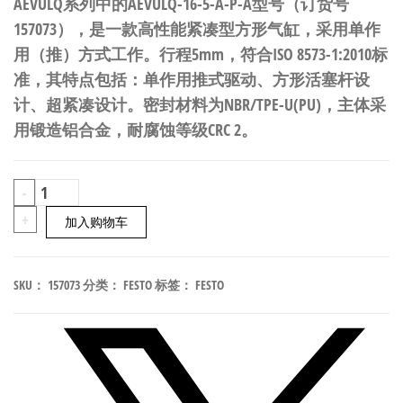
AEVULQ系列中的AEVULQ-16-5-A-P-A型号（订货号
157073），是一款高性能紧凑型方形气缸，采用单作
用（推）方式工作。行程5mm，符合ISO 8573-1:2010标
准，其特点包括：单作用推式驱动、方形活塞杆设
计、超紧凑设计。密封材料为NBR/TPE-U(PU)，主体采
用锻造铝合金，耐腐蚀等级CRC 2。
FESTO
-
AEVULQ-
+
加入购物车
16-
5-
SKU：
157073
分类：
FESTO
标签：
FESTO
A-
P-
A
紧
凑