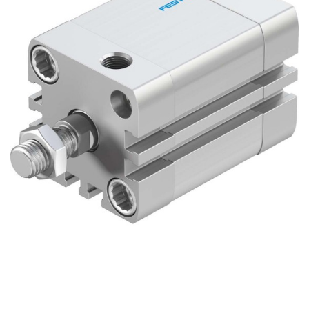
自
动
化