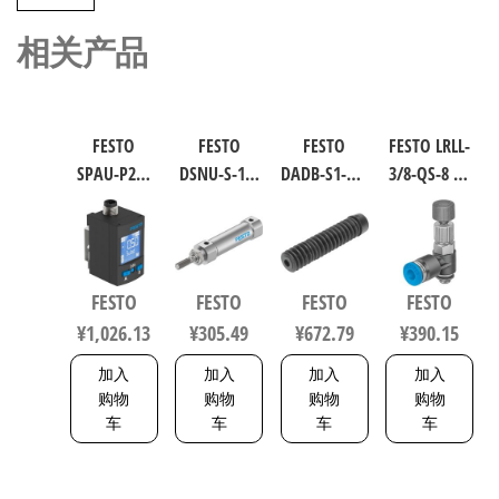
相关产品
FESTO
FESTO
FESTO
FESTO LRLL-
SPAU-P2R-
DSNU-S-16-
DADB-S1-40-
3/8-QS-8 气
W-G18FD-L-
40-P-A 圆形
S51-125 气
源处理元
PNLK-
气缸 行程
缸波纹管
件 规格8
PNVBA-M8U
40mm 缸径
保护套 行
153505
数字压力
16mm DIN
程125mm
FESTO
FESTO
FESTO
FESTO
传感器 符
ISO 6432 /
符合ISO
¥
1,026.13
¥
305.49
¥
672.79
¥
390.15
合EN 60947-
CETOP RP 52
6432 / ISO
5-2 8001232
P 5216093
15552
加入
加入
加入
加入
553463
购物
购物
购物
购物
车
车
车
车