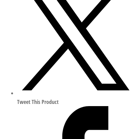
型
气
缸
行
程
30mm
符
合
ISO
15552
156563
数
Tweet This Product
量