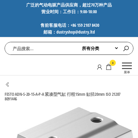
前
广泛的气动电驱产品供应商，超过70万种产品
营业时间：工作日：9:00-18:00
往
内
售前客服电话：+86 159 2107 8430
容
邮箱：dustryshop@dustry.ltd
气
专业供应
0
动
SMC、
菜单
FESTO、
电
NORGREN、
驱
AVENTICS等
FESTO ADN-S-20-15-A-P-A 紧凑型气缸 行程15mm 缸径20mm ISO 21287
工
品牌气动
8091446
元件，超
控
过88万种
技
工业自动
术-
化零部
广
件，正品
保障，全