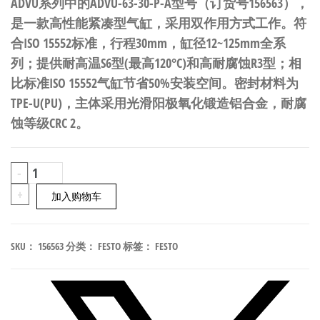
ADVU系列中的ADVU-63-30-P-A型号（订货号156563），
是一款高性能紧凑型气缸，采用双作用方式工作。符
合ISO 15552标准，行程30mm，缸径12~125mm全系
列；提供耐高温S6型(最高120°C)和高耐腐蚀R3型；相
比标准ISO 15552气缸节省50%安装空间。密封材料为
TPE-U(PU)，主体采用光滑阳极氧化锻造铝合金，耐腐
蚀等级CRC 2。
FESTO
-
ADVU-
+
加入购物车
63-
30-
SKU：
156563
分类：
FESTO
标签：
FESTO
P-
A
紧
凑