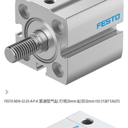
泛
国快速发
的
货。
工
业
自
动
化
零
部
件
供
应
商-
FESTO ADN-32-25-A-P-A 紧凑型气缸 行程25mm 缸径32mm ISO 21287 536272
达
斯
奇