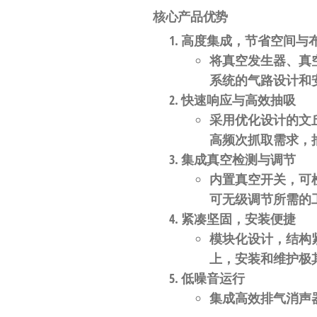
自
核心产品优势
动
高度集成，节省空间与
化
将
真空发生器、真
系统的气路设计和
快速响应与高效抽吸
采用优化设计的文
高频次抓取需求，
集成真空检测与调节
内置
真空开关
，可
可
无级调节所需的
紧凑坚固，安装便捷
模块化设计，结构
上，
安装和维护极
低噪音运行
集成高效排气消声