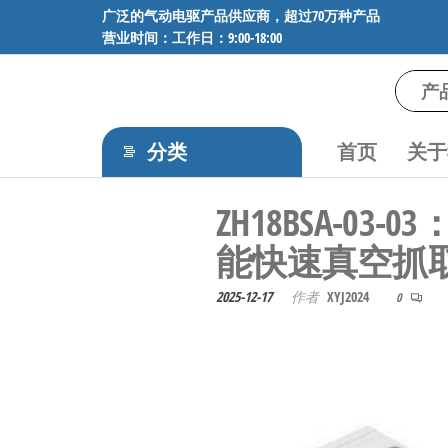
前
广泛的气动电驱产品供应商，超过70万种产品
营业时间：工作日：9:00-18:00
往
内
容
气
专业供应
SMC、
动
FESTO、
分类
首页
关于
电
NORGREN、
AVENTICS等
驱
ZH18BSA-
品牌气动
工
元件，超
能快速真空抓
过88万种
控
工业自动
技
2025-12-17
作者
XYJ2024
0
化零部
术-
件，正品
保障，全
广
国快速发
泛
货。
的