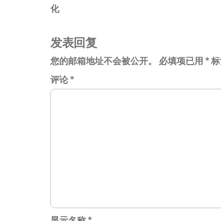
章
化
篇
导
文
航
章
发表回复
您的邮箱地址不会被公开。
必填项已用
*
标
评论
*
显示名称
*