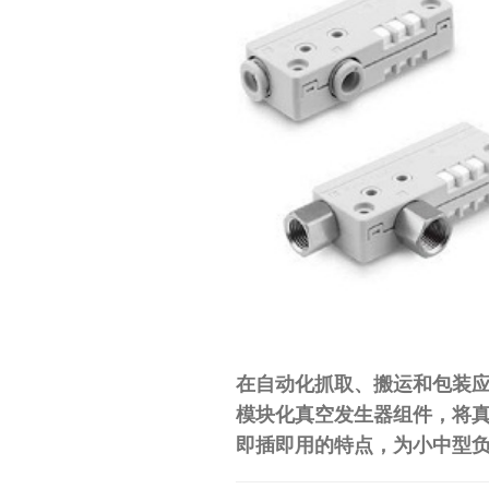
工
业
自
动
化
零
部
件
供
应
商-
在自动化抓取、搬运和包装应用
达
模块化真空发生器组件
，将
斯
即插即用
的特点，为小中型
奇