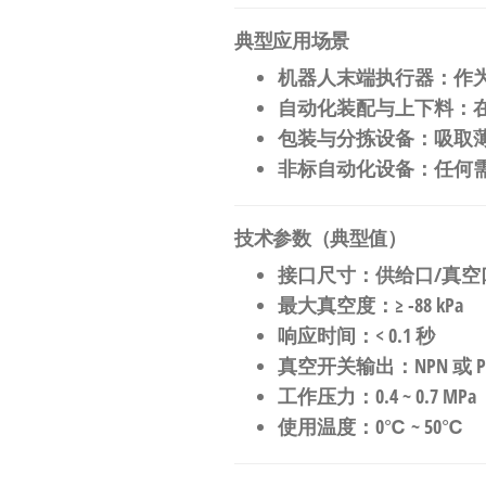
典型应用场景
机器人末端执行器
：作
自动化装配与上下料
：
包装与分拣设备
：吸取
非标自动化设备
：任何
技术参数（典型值）
接口尺寸
：供给口/真空口为
最大真空度
：≥ -88 kPa
响应时间
：< 0.1 秒
真空开关输出
：NPN 或 P
工作压力
：0.4 ~ 0.7 MPa
使用温度
：0℃ ~ 50℃