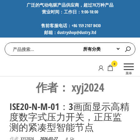
前
广泛的气动电驱产品供应商，超过70万种产品
营业时间：工作日：9:00-18:00
往
内
售前客服电话：+86 159 2107 8430
容
邮箱：dustryshop@dustry.ltd
气
专业供应
0
动
SMC、
菜单
FESTO、
电
作者：
xyj2024
NORGREN、
驱
AVENTICS等
工
品牌气动
ISE20-N-M-01：3画面显示高精
元件，超
控
过88万种
度数字式压力开关，正压监
技
工业自动
术-
测的紧凑型智能节点
化零部
广
件，正品
作者
XYJ2024
2026-03-27
保障，全
0