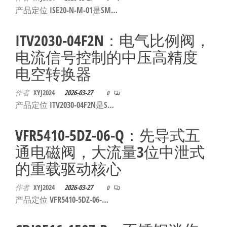
泛
产品定位 ISE20-N-M-01是SM…
国快速发
的
货。
工
ITV2030-04F2N：电气比例阀，
业
电流信号控制的中压高精度
自
电空转换器
动
化
作者
XYJ2024
2026-03-27
0
零
产品定位 ITV2030-04F2N是S…
部
件
VFR5410-5DZ-06-Q：先导式五
供
通电磁阀，大流量3位中泄式
应
的重载驱动核心
商-
达
作者
XYJ2024
2026-03-27
0
产品定位 VFR5410-5DZ-06-…
斯
奇