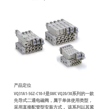
泛
国快速发
的
货。
工
业
自
动
化
零
部
件
供
应
商-
产品定位
达
VQ31A1-5GZ-C10-F是SMC VQ20/30系列的一款
斯
先导式二通电磁阀
，属于
单体
使用类型，
奇
采用
直接配管型
安装方式
。该系列以其
紧