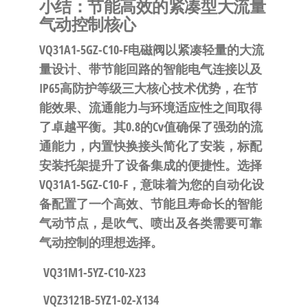
小结：节能高效的紧凑型大流量
气动控制核心
VQ31A1-5GZ-C10-F电磁阀以
紧凑轻量的大流
量设计
、
带节能回路的智能电气连接
以及
IP65高防护等级
三大核心技术优势，在节
能效果、流通能力与环境适应性之间取得
了卓越平衡。其
0.8的Cv值
确保了强劲的流
通能力，
内置快换接头
简化了安装，
标配
安装托架
提升了设备集成的便捷性。选择
VQ31A1-5GZ-C10-F，意味着为您的自动化设
备配置了一个
高效、节能且寿命长的智能
气动节点
，是吹气、喷出及各类需要可靠
气动控制的理想选择。
VQ31M1-5YZ-C10-X23
VQZ3121B-5YZ1-02-X134