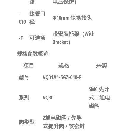
路
电压保护）
-
接管口
Φ10mm 快换接头
C10
径
带安装托架（With
-F
可选项
Bracket）
规格参数概览
项目
规格
来源
型号
VQ31A1-5GZ-C10-F
SMC 先导
系列
VQ30
式二通电
磁阀
2通电磁阀 / 先导
阀类型
式提升阀 / 软密封