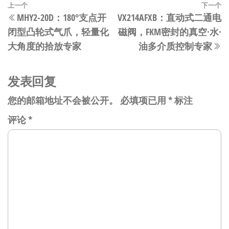
文
上
上一个
下一个
MHY2-20D：180°支点开
VX214AFXB：直动式二通电
章
一
闭型凸轮式气爪，轻量化
磁阀，FKM密封的真空·水·
篇
导
大角度的拾放专家
油多介质控制专家
文
航
章
发表回复
您的邮箱地址不会被公开。
必填项已用
*
标注
评论
*