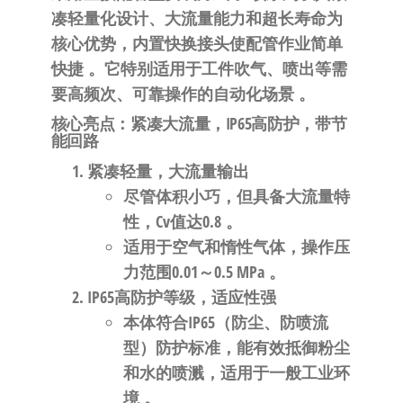
自
凑轻量化设计、大流量能力和超长寿命
为
动
核心优势，内置快换接头使配管作业简单
化
快捷
。它特别适用于
工件吹气、喷出
等需
要高频次、可靠操作的自动化场景
。
核心亮点：紧凑大流量，IP65高防护，带节
能回路
紧凑轻量，大流量输出
尽管体积小巧，但具备
大流量
特
性，Cv值达
0.8
。
适用于空气和惰性气体，操作压
力范围
0.01～0.5 MPa
。
IP65高防护等级，适应性强
本体符合
IP65（防尘、防喷流
型）
防护标准，能有效抵御粉尘
和水的喷溅，适用于一般工业环
境
。