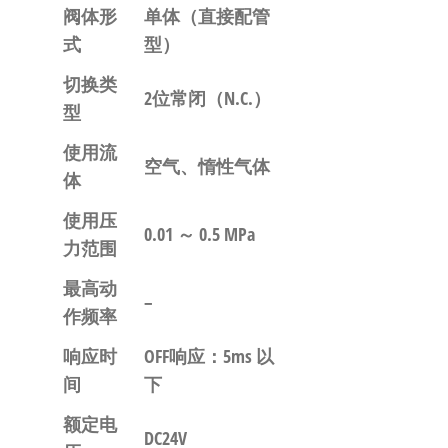
阀体形
单体
（直接配管
式
型）
切换类
2位常闭（N.C.）
型
使用流
空气、惰性气体
体
使用压
0.01 ～ 0.5 MPa
力范围
最高动
–
作频率
响应时
OFF响应：5ms 以
间
下
额定电
DC24V