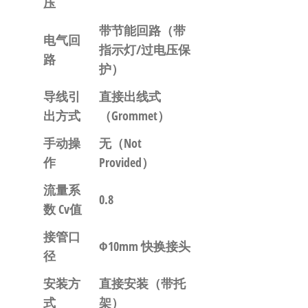
压
带节能回路（带
电气回
指示灯/过电压保
路
护）
导线引
直接出线式
出方式
（Grommet）
手动操
无
（Not
作
Provided）
流量系
0.8
数 Cv值
接管口
Φ10mm 快换接头
径
安装方
直接安装
（带托
式
架）