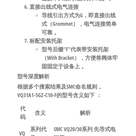
直接出线式电气连接
导线引出方式为
G
，即
直接出线
式（Grommet）
，电气连接简单
可靠
。
标配安装托架
型号后缀“
F
”代表
带安装托架
（With Bracket）
，方便将阀体牢
固固定于设备上
。
型号深度解析
根据多个搜索结果及SMC命名规则，
VQ31A1-5GZ-C10-F的型号含义如下
：
代
含义
解析
码
系列代
SMC VQ20/30系列 先导式电
VQ