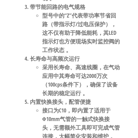
带节能回路的电气规格
型号中的“
Z
”代表
带功率节省回
路（带指示灯/过电压保护）
，
这不仅有助于降低能耗，其LED
指示灯也方便现场实时监控阀的
工作状态
。
长寿命与高频次运行
采用长寿命、高速线圈，在气动
应用中其寿命可达
2000万次
（100cps条件下），确保了设备
长期的稳定运行
。
内置快换接头，配管便捷
接口为
C10
，即内置了适用于
Φ10mm气管
的一触式快换接
头，无需额外工具即可完成气管
连接，大幅简化安装和维护
。