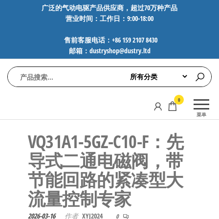
前
广泛的气动电驱产品供应商，超过70万种产品
营业时间：工作日：9:00-18:00
往
内
售前客服电话：+86 159 2107 8430
容
邮箱：dustryshop@dustry.ltd
气
专业供应
0
动
SMC、
菜单
FESTO、
电
NORGREN、
VQ31A1-5GZ-C10-F：先
驱
AVENTICS等
工
品牌气动
导式二通电磁阀，带
元件，超
控
节能回路的紧凑型大
过88万种
技
工业自动
流量控制专家
术-
化零部
广
件，正品
2026-03-16
作者
XYJ2024
0
保障，全