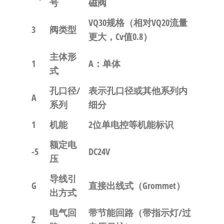
号
磁阀
VQ30规格
（相对VQ20流量
3
阀类型
更大，Cv值0.8）
主体形
1
A：单体
式
孔口径/
表示孔口径或其他系列内
A
系列
细分
1
机能
2位单电控等机能标识
额定电
-5
DC24V
压
导线引
G
直接出线式（Grommet）
出方式
电气回
带节能回路（带指示灯/过
Z