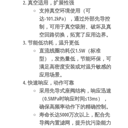
真空适用，扩展性强
支持
真空环境使用
（可
达-101.2kPa），通过外部先导控
制，可用于真空吸附、破坏及真
空回路切换，拓宽了应用边界
。
节能低功耗，温升更低
直流线圈
功耗仅1.5W（标准
型）
，发热量低，节能环保，可
满足高密度安装或对温升敏感的
应用场景
。
快速响应，动作可靠
采用先导式座阀结构，响应迅速
（0.5MPa时
响应时间≤13ms
），
确保高频率动作下的精确控制
。
寿命长达
5000万次以上
，配合先
导阀内置滤网，提升抗污染能力