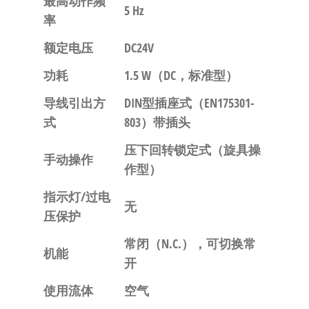
最高动作频
5 Hz
率
额定电压
DC24V
功耗
1.5 W（DC，标准型）
导线引出方
DIN型插座式（EN175301-
式
803）带插头
压下回转锁定式（旋具操
手动操作
作型）
指示灯/过电
无
压保护
常闭（N.C.），可切换常
机能
开
使用流体
空气