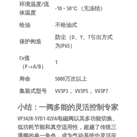
环境温度/流
-10 ~ 50℃（无冻结）
体温度
给油
不给油式
防尘（D、Y、T引出方式
保护构造
为IP65）
Cv值
1
（P→A/B）
寿命
5000万次以上
集装式型号
VV3P3， VV3P5， VV3P7
小结：一阀多能的灵活控制专家
VP342R-5YD1-02FA电磁阀以其
多功能切换、
低功耗节能和真空适用性
，超越了传统三
通阀的单一角色，成为气动系统中灵活应