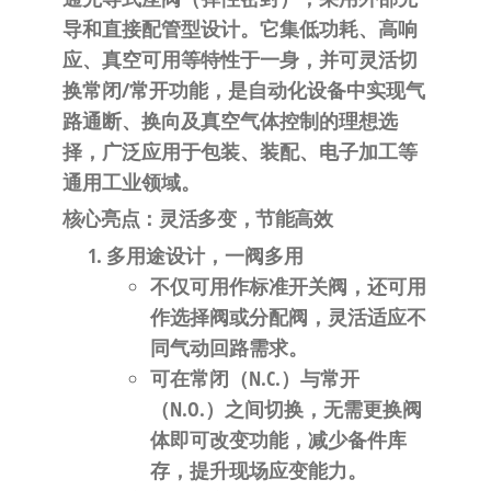
自
导
和
直接配管型
设计。它集
低功耗、高响
动
应、真空可用
等特性于一身，并可灵活切
化
换常闭/常开功能，是自动化设备中实现气
路通断、换向及真空气体控制的理想选
择，广泛应用于包装、装配、电子加工等
通用工业领域
。
核心亮点：灵活多变，节能高效
多用途设计，一阀多用
不仅可用作标准开关阀，还
可用
作选择阀或分配阀
，灵活适应不
同气动回路需求
。
可在常闭（N.C.）与常开
（N.O.）之间切换
，无需更换阀
体即可改变功能，减少备件库
存，提升现场应变能力
。