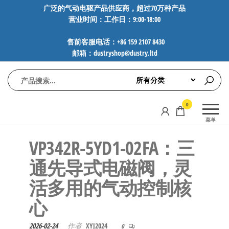
前
广泛的气动电驱产品供应商，超过70万种产品
营业时间：工作日：9:00-18:00
往
内
售前客服电话：+86 159 2107 8430
容
邮箱：dustryshop@dustry.ltd
气
专业供应
0
动
SMC、
菜单
FESTO、
电
NORGREN、
VP342R-5YD1-02FA：三
驱
AVENTICS等
工
品牌气动
通先导式电磁阀，灵
元件，超
控
活多用的气动控制核
过88万种
技
工业自动
心
术-
化零部
广
件，正品
2026-02-24
作者
XYJ2024
0
保障，全