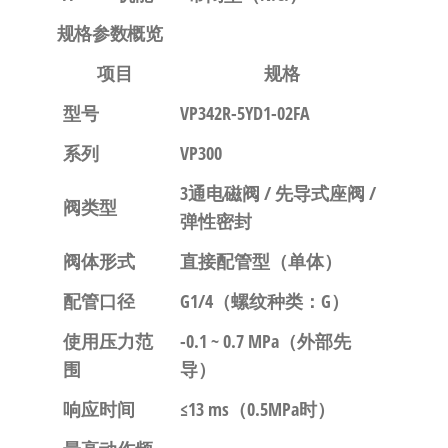
规格参数概览
项目
规格
型号
VP342R-5YD1-02FA
系列
VP300
3通电磁阀 / 先导式座阀 /
阀类型
弹性密封
阀体形式
直接配管型（单体）
配管口径
G1/4（螺纹种类：G）
使用压力范
-0.1 ~ 0.7 MPa（外部先
围
导）
响应时间
≤13 ms（0.5MPa时）