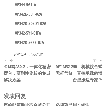
VP344-5G1-A
VP342K-5D1-02A
VP342R-5DZD1-02A
VP342-5Y1-01FA
VP342R-5GSB-02A
分类目录
产品介绍
文
上
上一个
下一个
MSQA30L2：一体化精密
MY1M32-250：机械接合式
章
一
摆台，高刚性旋转的集成
无杆气缸，直接承载的滑
篇
导
解决方案
台型搬运专家
文
航
章
发表回复
您的邮箱地址不会被公开。
必填项已用
*
标注