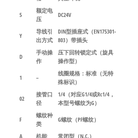
额定电
5
DC24V
压
导线引
DIN型插座式（EN175301-
Y
出方式
803）带插头
手动操
压下回转锁定式（旋具
D
作
操作型）
线圈规格：标准（无特
1
–
殊标识）
接管口
1/4
（对应G1/4或Rc1/4，
02
径
本型号螺纹为G）
螺纹种
F
G螺纹
（PF螺纹）
类
A
机能
常闭型（N.C.）