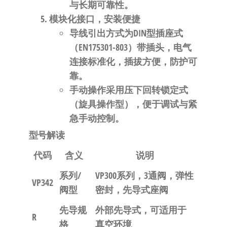
与长期可靠性
。
模块化接口，安装便捷
导线引出方式为
DIN型插座式
（EN175301-803）带插头
，电气
连接标准化，插拔方便，防护可
靠
。
手动操作采用
压下回转锁定式
（旋具操作型）
，便于调试与紧
急手动控制
。
型号解读
代码
含义
说明
系列/
VP300系列，3通阀，弹性
VP342
阀型
密封，先导式座阀
先导规
外部先导式
，可适用于
R
格
真空环境