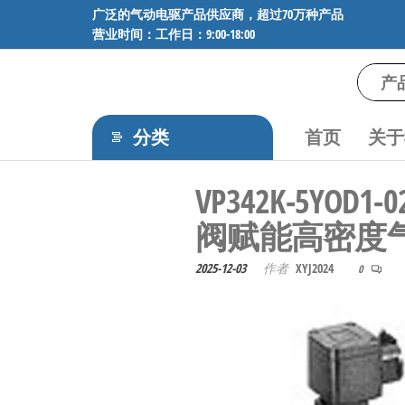
前
广泛的气动电驱产品供应商，超过70万种产品
营业时间：工作日：9:00-18:00
往
内
容
气
专业供应
SMC、
动
FESTO、
分类
首页
关于
电
NORGREN、
AVENTICS等
驱
VP342K-5
品牌气动
工
元件，超
阀赋能高密度
过88万种
控
工业自动
技
2025-12-03
作者
XYJ2024
0
化零部
术-
件，正品
保障，全
广
国快速发
泛
货。
的