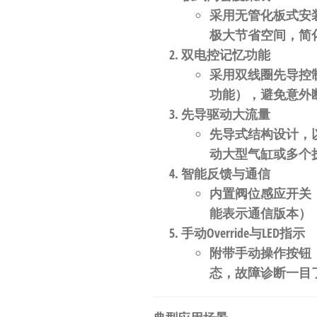
自
采用无管化板式安装
动
极大节省空间，简
化
双电控记忆功能
采用双线圈先导控
功能），避免意外
先导驱动大流量
先导式结构设计，
动大型气缸或多个
智能反馈与通信
内置阀位感应开关
能表示通信版本）
手动Override与LED指示
附带手动操作按钮
态，故障诊断一目