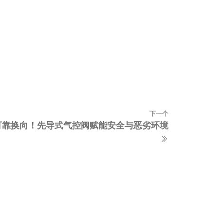
下一个
下
控制，可靠换向！先导式气控阀赋能安全与恶劣环境
一
篇
文
章