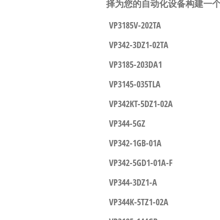
择为您的自动化设备构建一
VP3185V-202TA
VP342-3DZ1-02TA
VP3185-203DA1
VP3145-035TLA
VP342KT-5DZ1-02A
VP344-5GZ
VP342-1GB-01A
VP342-5GD1-01A-F
VP344-3DZ1-A
VP344K-5TZ1-02A