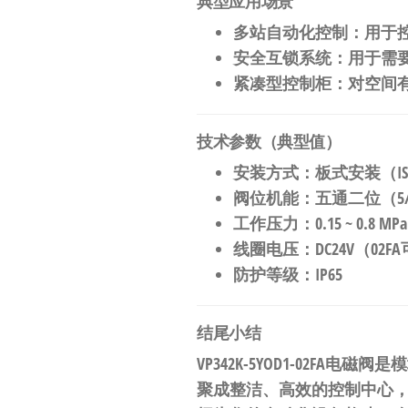
典型应用场景
多站自动化控制
：用于
安全互锁系统
：用于需
紧凑型控制柜
：对空间
技术参数（典型值）
安装方式
：板式安装（ISO
阀位机能
：五通二位（5/
工作压力
：0.15 ~ 0.8 MPa
线圈电压
：DC24V（0
防护等级
：IP65
结尾小结
VP342K-5YOD1-02FA
聚成整洁、高效的控制中心