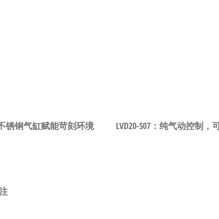
驱动！不锈钢气缸赋能苛刻环境
LVD20-S07：纯气动
注