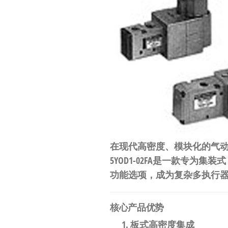
工
业
自
动
化
零
部
件
供
在现代高密度、模块化的气动
应
5YOD1-02FA是一款专为
商-
功能选项，成为复杂多执行
达
斯
核心产品优势
奇
板式高密度集成