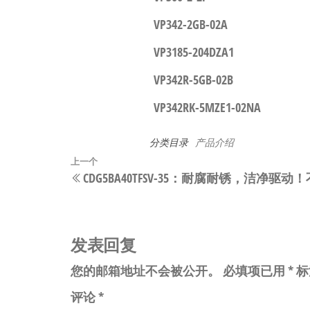
VP342-2GB-02A
VP3185-204DZA1
VP342R-5GB-02B
VP342RK-5MZE1-02NA
分类目录
产品介绍
文
上
上一个
CDG5BA40TFSV-35：耐腐耐锈，洁净
章
一
篇
导
文
航
章
发表回复
您的邮箱地址不会被公开。
必填项已用
*
标
评论
*