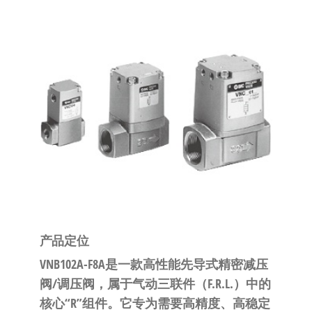
泛
国快速发
的
货。
工
业
自
动
化
零
部
件
供
应
商-
产品定位
达
VNB102A-F8A是一款高性能
先导式精密减压
斯
阀/调压阀
，属于气动三联件（F.R.L.）中的
奇
核心“R”组件。它专为需要
高精度、高稳定