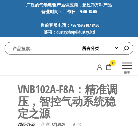
前
广泛的气动电驱产品供应商，超过70万种产品
营业时间：工作日：9:00-18:00
往
内
售前客服电话：+86 159 2107 8430
容
邮箱：dustryshop@dustry.ltd
气
专业供应
0
动
SMC、
菜单
FESTO、
电
NORGREN、
VNB102A-F8A：精准调
驱
AVENTICS等
工
品牌气动
压，智控气动系统稳
元件，超
控
定之源
过88万种
技
工业自动
术-
化零部
2026-01-29
作者
XYJ2024
0
广
件，正品
保障，全