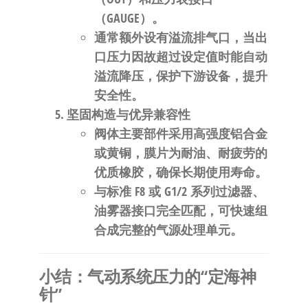
（GAUGE）
。
通常额外设有
溢流排气口
，当出
口压力因故超过设定值时能自动
溢流降压，保护下游设备，提升
安全性。
坚固构造与优异兼容性
阀体主要部件采用
高强度铝合金
或黄铜
，膜片为耐油、耐疲劳的
优质橡胶，确保长期使用寿命。
与标准
F8
或
G1/2
系列过滤器、
油雾器接口完全匹配，可快速组
合成完整的气源处理单元。
小结：气动系统压力的“定海神
针”