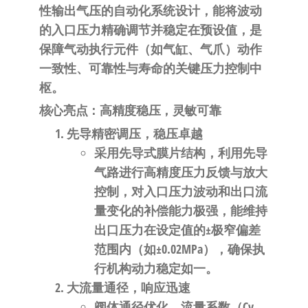
自
性
输出气压的自动化系统设计，能将波动
动
的入口压力精确调节并稳定在预设值，是
化
保障气动执行元件（如气缸、气爪）动作
一致性、可靠性与寿命的关键压力控制中
枢。
核心亮点：高精度稳压，灵敏可靠
先导精密调压，稳压卓越
采用
先导式膜片结构
，利用先导
气路进行高精度压力反馈与放大
控制，对入口压力波动和出口流
量变化的
补偿能力极强
，能维持
出口压力在设定值的±
极窄偏差
范围内
（如±0.02MPa），确保执
行机构动力稳定如一。
大流量通径，响应迅速
阀体通径优化，流量系数（Cv