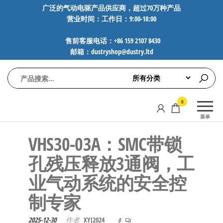
前
广泛的气动电驱产品供应商，超过70万种产品
营业时间：工作日：9:00-18:00
往
内
售前客服电话：+86 159 2107 8430
容
邮箱：dustryshop@dustry.ltd
气
专业供应
0
动
SMC、
菜单
FESTO、
电
NORGREN、
VHS30-03A：SMC带锁
驱
AVENTICS等
工
品牌气动
孔残压释放3通阀，工
元件，超
控
业气动系统的安全控
过88万种
技
工业自动
制专家
术-
化零部
广
件，正品
2025-12-30
作者
XYJ2024
0
保障，全