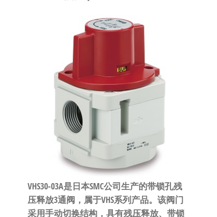
泛
国快速发
的
货。
工
业
自
动
化
零
部
件
供
应
商-
达
VHS30-03A是日本SMC公司生产的带锁孔残
斯
压释放3通阀，属于VHS系列产品。该阀门
奇
采用手动切换结构，具有残压释放、带锁