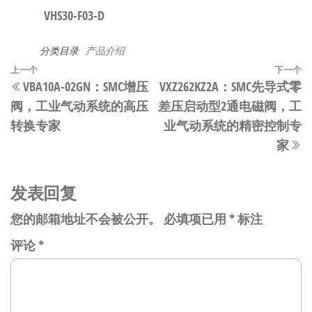
VHS30-F03-D
分类目录
产品介绍
文
上
上一个
下一个
VBA10A-02GN：SMC增压
VXZ262KZ2A：SMC先导式零
章
一
阀，工业气动系统的高压
差压启动型2通电磁阀，工
篇
导
转换专家
业气动系统的精密控制专
文
航
家
章
发表回复
您的邮箱地址不会被公开。
必填项已用
*
标注
评论
*