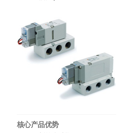
泛
国快速发
的
货。
工
业
自
动
化
零
部
件
供
应
商-
达
斯
​核心产品优势​
奇