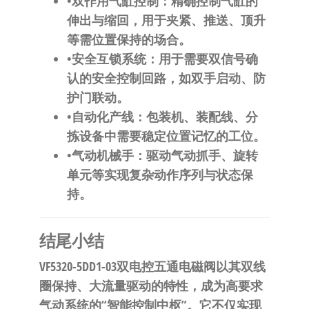
•​
​双作用气缸控制​
​：精确控制气缸的
伸出与缩回，用于夹紧、推送、顶升
等需位置保持的场合。
•​
​安全互锁系统​
​：用于需要双信号确
认的安全控制回路，如双手启动、防
护门联动。
•​
​自动化产线​
​：包装机、装配线、分
拣设备中需要稳定位置记忆的工位。
•​
​气动机械手​
​：驱动气动抓手、旋转
单元等实现复杂动作序列与状态保
持。
​结尾小结​
VF5320-5DD1-03双电控五通电磁阀以其双线
圈保持、大流量驱动的特性，成为高要求
气动系统的“智能控制中枢”。它不仅实现