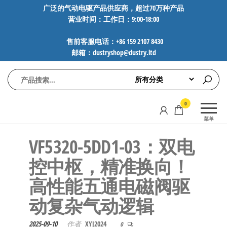
前
广泛的气动电驱产品供应商，超过70万种产品
营业时间：工作日：9:00-18:00
往
内
售前客服电话：+86 159 2107 8430
容
邮箱：dustryshop@dustry.ltd
气
专业供应
0
动
SMC、
菜单
FESTO、
电
NORGREN、
VF5320-5DD1-03：双电
驱
AVENTICS等
工
品牌气动
控中枢，精准换向！
元件，超
控
高性能五通电磁阀驱
过88万种
技
工业自动
动复杂气动逻辑​​
术-
化零部
广
件，正品
2025-09-10
作者
XYJ2024
0
保障，全