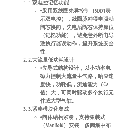
自
1.​
​双电控记忆功能​
动
•采用双线圈先导控制（5DD1表
化
示双电控），线圈脉冲得电驱动
阀芯换向，失电后阀芯保持原位
（记忆功能），避免意外断电导
致执行器误动作，提升系统安全
性。
2.​
​大流量低功耗设计​
•先导式结构设计，以小功率电
磁力控制大流量主气路，响应速
度快，功耗低，流通能力（Cv
值）大，可同时驱动多个执行元
件或大型气缸。
3.​
​紧凑模块化集成​
•阀体结构紧凑，支持集装式
（Manifold）安装，多阀集中布