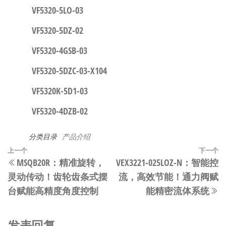
VF5320-5LO-03
VF5320-5DZ-02
VF5320-4GSB-03
VF5320-5DZC-03-X104
VF5320K-5D1-03
VF5320-4DZB-02
分类目录
产品介绍
文
上
上一个
下一个
MSQB20R：精准旋转，
VEX3221-025LOZ-N：智能控
章
一
灵动传动！齿轮齿条式摆
流，高效节能！通力阀赋
篇
导
台赋能高精度角度控制​​
能精密流体系统​​
文
航
章
发表回复