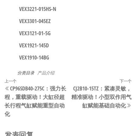
VEX3221-015HS-N
VEX3301-045EZ
VEX3121-01-5G
VEX1921-145D
VEX1910-14BG
分类目录
产品介绍
文
上
上一个
下一个
CP96SDB40-275C：强力长
​CJ2B10-15TZ：紧凑灵敏，
章
一
程，重载驱动！大缸径超
精准驱动！小型双作用气
篇
导
长行程气缸赋能重型自动
缸赋能基础自动化​
文
航
化​
章
发表回复