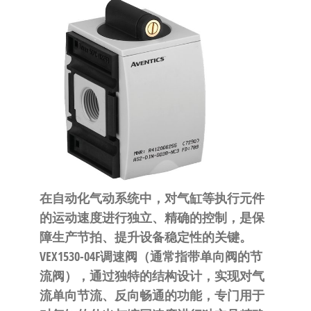
泛
国快速发
的
货。
工
业
自
动
化
零
部
件
供
在自动化气动系统中，对气缸等执行元件
应
的运动速度进行独立、精确的控制，是保
商-
障生产节拍、提升设备稳定性的关键。
达
VEX1530-04F调速阀（通常指带单向阀的节
斯
流阀），通过独特的结构设计，实现对气
奇
流单向节流、反向畅通的功能，专门用于