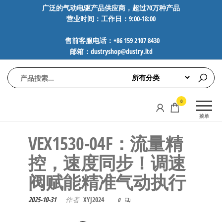
前
广泛的气动电驱产品供应商，超过70万种产品
营业时间：工作日：9:00-18:00
往
内
售前客服电话：+86 159 2107 8430
容
邮箱：dustryshop@dustry.ltd
气
专业供应
0
动
SMC、
菜单
FESTO、
电
NORGREN、
VEX1530-04F：流量精
驱
AVENTICS等
工
品牌气动
控，速度同步！调速
元件，超
控
阀赋能精准气动执行​
过88万种
技
工业自动
术-
化零部
2025-10-31
作者
XYJ2024
0
广
件，正品
保障，全