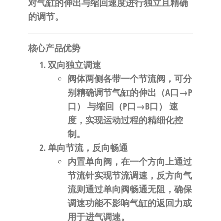
自
对气缸的伸出与缩回速度进行独立且精确
动
的调节。
化
​核心产品优势​
​双向独立调速​
阀体两侧各带一个节流阀，可分
别精确调节气缸的​
​伸出（A口→P
口）​
​ 与​
​缩回（P口→B口）​
​ 速
度，实现运动过程的精细化控
制。
​单向节流，反向畅通​
内置单向阀，在一个方向上通过
节流针实现节流调速，反方向气
流则通过单向阀畅通无阻，确保
调速功能不影响气缸的返回力或
用于进气调速。