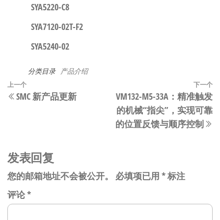
SYA5220-C8
SYA7120-02T-F2
SYA5240-02
分类目录
产品介绍
文
上
上一个
下一个
SMC 新产品更新
VM132-M5-33A：精准触发
章
一
的机械“指尖”，实现可靠
篇
导
的位置反馈与顺序控制​​
文
航
章
发表回复
您的邮箱地址不会被公开。
必填项已用
*
标注
评论
*