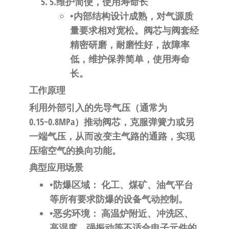
5.​
​维护简便，使用寿命长​
•内部结构设计成熟，对气源质
量要求相对宽松。阀芯与阀套经
精密研磨，耐磨性好，故障率
低，维护保养简单，使用寿命
长。
​工作原理​
利用外部引入的先导气压（通常为
0.15~0.8MPa）推动阀芯，克服弹簧力或另
一端气压，从而改变主气路的通路，实现
压缩空气的换向功能。
​典型应用场景​
•​
​防爆区域：​
​ 化工、煤矿、油气平台
等所有要求防爆的设备气动控制。
•​
​恶劣环境：​
​ 高温炉附近、冲洗区、
高湿度、强振动等不适合电子元件的