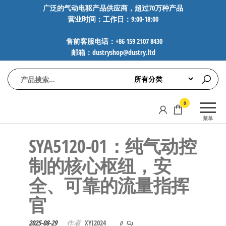
前
广泛的气动电驱产品供应商，超过70万种产品
营业时间：工作日：9:00-18:00
往
内
售前客服电话：+86 159 2107 8430
容
邮箱：dustryshop@dustry.ltd
气
专业供应
0
动
SMC、
菜单
FESTO、
电
NORGREN、
SYA5120-01：纯气动控
驱
AVENTICS等
工
品牌气动
制的核心枢纽，安
元件，超
控
全、可靠的流量指挥
过88万种
技
工业自动
官​​
术-
化零部
广
件，正品
2025-08-29
作者
XYJ2024
0
保障，全