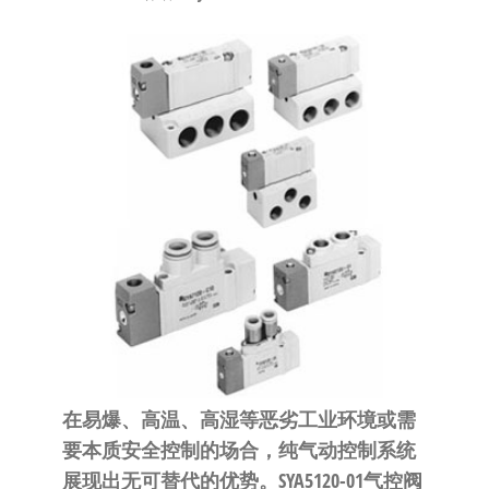
泛
国快速发
的
货。
工
业
自
动
化
零
部
件
供
应
商-
达
在易爆、高温、高湿等恶劣工业环境或需
斯
要本质安全控制的场合，纯气动控制系统
奇
展现出无可替代的优势。SYA5120-01气控阀