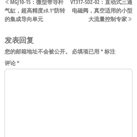
MGJ10-15：微型带导杆
VT317-5DZ-02：直动式三通
章
一
气缸，超高精度±0.1°防转
电磁阀，真空适用的小型
篇
导
的集成导向单元
大流量控制专家
文
航
章
发表回复
您的邮箱地址不会被公开。
必填项已用
*
标注
评论
*