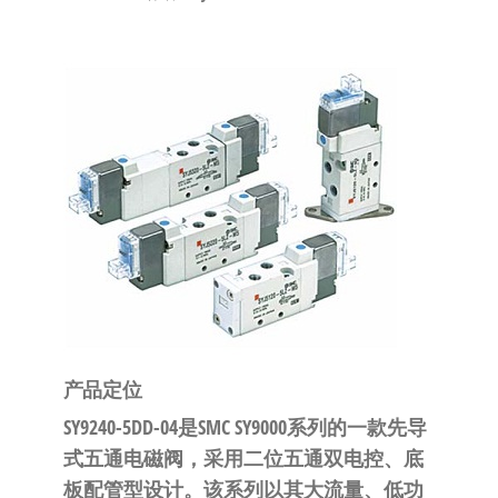
泛
国快速发
的
货。
工
业
自
动
化
零
部
件
供
应
商-
产品定位
达
SY9240-5DD-04是SMC SY9000系列的一款
先导
斯
式五通电磁阀
，采用
二位五通双电控、底
奇
板配管型
设计。该系列以其
大流量、低功