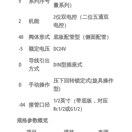
9
系列序号
量系列）
2位双电控
（二位五通双
2
机能
电控）
40
阀体形式
底板配管型（侧面配管）
-5
额定电压
DC24V
导线引出
D
DIN型插座式
方式
压下回转锁定式(旋具操作
D
手动操作
型)
1/2英寸
（带底板，对应
-04
接管口径
Rc1/2或G1/2）
规格参数概览