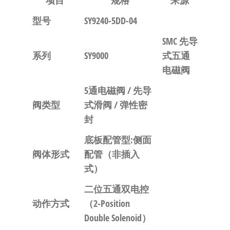
项目
规格
来源
型号
SY9240-5DD-04
SMC 先导
系列
SY9000
式五通
电磁阀
5通电磁阀 / 先导
阀类型
式滑阀 / 弹性密
封
底板配管型:侧面
阀体形式
配管
（非插入
式）
二位五通双电控
动作方式
（2-Position
Double Solenoid）