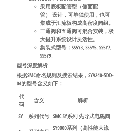
采用
底板配管型（侧面配
管）
设计，可单独使用，也可
集成于汇流板构成高密度阀组
。
三通阀和五通阀可混合安装
，极
大提升系统设计灵活性
。
集装式型号：
SS5Y3, SS5Y5, SS5Y7,
SS5Y9
。
型号深度解析
根据SMC命名规则及搜索结果，SY9240-5DD-
04的型号含义如下
：
代
含义
解析
码
SY
系列代号
SMC SY系列 先导式电磁阀
SY9000系列
（高性能大流