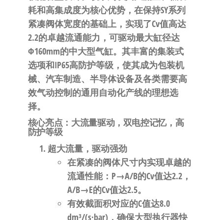
自
耗和高集成度
为核心优势，在保持SY系列
动
紧凑阀体宽度的基础上，实现了
Cv值高达
化
2.2
的卓越流通能力，可驱动最大缸径达
Φ160mm
的中大型气缸。其丰富的集装式
选项和
IP65高防护等级
，使其成为包装机
械、汽车制造、半导体设备及各类需要高
效气动控制的通用自动化产线的理想选
择
。
核心亮点：大流量驱动，双电控记忆，高
防护等级
超大流量，驱动强劲
在紧凑的阀体尺寸内实现卓越的
流通性能：P→A/B的
Cv值达2.2
，
A/B→E的
Cv值达2.5
。
有效截面积对应的
C值达8.0
dm³/(s·bar)
，确保大型执行器快