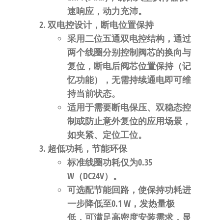
速响应，动力充沛
。
双电控设计，断电位置保持
采用
二位五通双电控
结构，通过
两个线圈分别控制阀芯的换向与
复位，
断电后阀芯位置保持
（记
忆功能），无需持续通电即可维
持当前状态
。
适用于需要断电保压、双稳态控
制或防止意外复位的应用场景，
如夹紧、定位工位。
超低功耗，节能环保
标准线圈功耗仅为
0.35
W（DC24V）
。
可选配节能回路
，使保持功耗进
一步降低至
0.1 W
，发热量极
低，可满足高密度安装需求，显