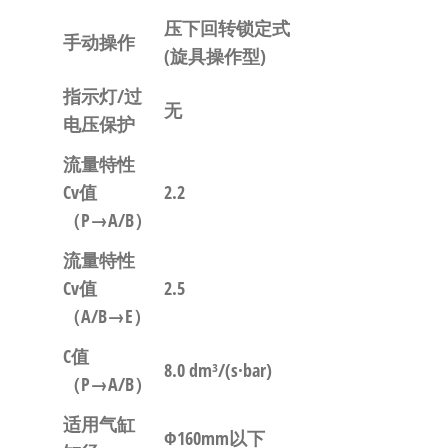
压下回转锁定式
手动操作
(旋具操作型)
指示灯/过
无
电压保护
流量特性
Cv值
2.2
（P→A/B）
流量特性
Cv值
2.5
（A/B→E）
C值
8.0 dm³/(s·bar)
（P→A/B）
适用气缸
Φ160mm以下