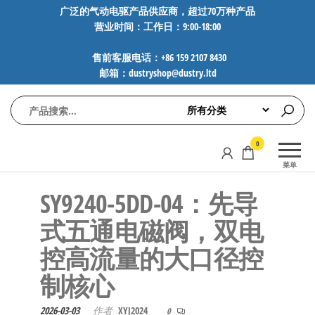
前
广泛的气动电驱产品供应商，超过70万种产品
营业时间：工作日：9:00-18:00
往
内
售前客服电话：+86 159 2107 8430
容
邮箱：dustryshop@dustry.ltd
气
专业供应
0
动
SMC、
菜单
FESTO、
电
NORGREN、
SY9240-5DD-04：先导
驱
AVENTICS等
工
品牌气动
式五通电磁阀，双电
元件，超
控
控高流量的大口径控
过88万种
技
工业自动
制核心
术-
化零部
广
件，正品
2026-03-03
作者
XYJ2024
0
保障，全