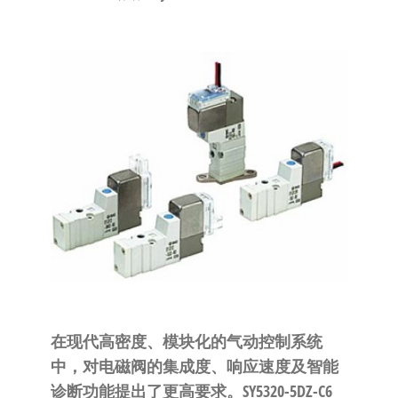
泛
国快速发
的
货。
工
业
自
动
化
零
部
件
供
应
商-
达
在现代高密度、模块化的气动控制系统
斯
中，对电磁阀的集成度、响应速度及智能
奇
诊断功能提出了更高要求。SY5320-5DZ-C6