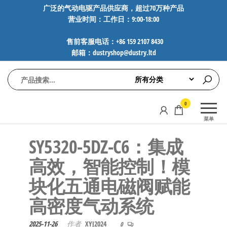
前
广泛的气动电驱产品供应商，超过70万种产品
营业时间：工作日：9:00-18:00
往
内
售前客服电话：+86 159 2107 8430
容
邮箱：dustryshop@dustry.ltd
气
专业供应
0
动
SMC、
菜单
FESTO、
电
NORGREN、
SY5320-5DZ-C6：集成
驱
AVENTICS等
工
品牌气动
高效，智能控制！模
元件，超
控
块化五通电磁阀赋能
过88万种
技
工业自动
高密度气动系统
术-
化零部
广
件，正品
2025-11-26
作者
XYJ2024
0
保障，全