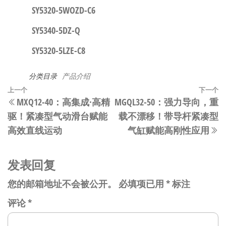
SY5320-5WOZD-C6
SY5340-5DZ-Q
SY5320-5LZE-C8
分类目录
产品介绍
文
上
上一个
下一个
MXQ12-40：高集成·高精
MGQL32-50：强力导向，重
章
一
驱！紧凑型气动滑台赋能
载不漂移！带导杆紧凑型
篇
导
高效直线运动
气缸赋能高刚性应用
文
航
章
发表回复
您的邮箱地址不会被公开。
必填项已用
*
标注
评论
*