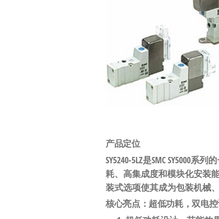
工
业
自
动
化
零
部
件
供
应
产品定位
商-
SY5240-5LZ是SMC SY5000系
耗、高集成度
和
模块化安装
达
装式选项使其成为包装机械
斯
核心亮点：超低功耗，双电控
奇