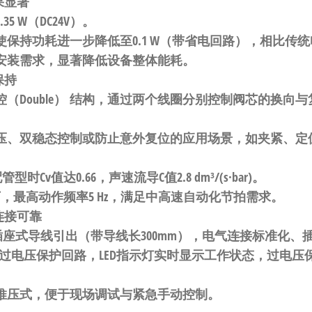
果显著
0.35 W（DC24V）
。
使保持功耗进一步降低至
0.1 W
（带省电回路），相比传统
安装需求，显著降低设备整体能耗
。
保持
Double）
结构，通过两个线圈分别控制阀芯的换向与
压、双稳态控制或防止意外复位的应用场景，如夹紧、定
板配管型时
Cv值达0.66
，声速流导C值
2.8 dm³/(s·bar)
。
下
，最高动作频率
5 Hz
，满足中高速自动化节拍需求。
连接可靠
插座式导线引出
（带导线长
300mm
），电气连接标准化、
过电压保护回路
，LED指示灯实时显示工作状态，过电
推压式
，便于现场调试与紧急手动控制
。