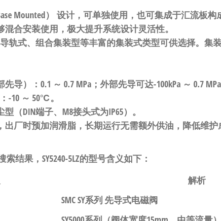
e Mounted）
设计，可单独使用，也可集成于汇流板构
够混合安装使用
，极大提升系统设计灵活性
。
IN导轨式、组合集装型等丰富的集装式类型可供选择
。集
部先导）：
0.1 ～ 0.7 MPa
；外部先导可达
-100kPa ～ 0.7 MPa
度：
-10 ～ 50℃
。
尘型
（DIN端子、M8接头式为
IP65
）。
，出厂时预加润滑脂，长期运行无需额外供油，降低维护
结果，SY5240-5LZ的型号含义如下
：
义
解析
SMC SY系列 先导式电磁阀
SY5000系列
（阀体宽度15mm，中等流量