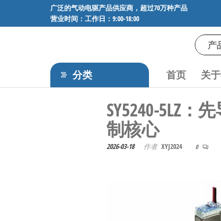
前
广泛的气动电驱产品供应商，超过70万种产品
营业时间：工作日：9:00-18:00
往
内
容
气
专业供应
SMC、
动
FESTO、
分类
首页
关于
电
NORGREN、
AVENTICS等
驱
SY5240-5
品牌气动
工
元件，超
制核心
过88万种
控
工业自动
技
2026-03-18
作者
XYJ2024
0
化零部
术-
件，正品
保障，全
广
国快速发
泛
货。
的