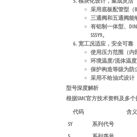
模块化设计，集成灵活
采用
底板配管型（Bas
三通阀和五通阀能
有铝制一体型、D
SS5Y9
。
宽工况适应，安全可靠
使用压力范围（内
环境温度/流体温
保护构造等级为
防
采用
不给油式设计
型号深度解析
根据SMC官方技术资料及多个搜索
代码
含
SY
系列代号
5
系列序号