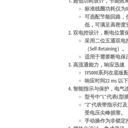
超低功耗设计，节能效
自
标准线圈功耗仅为
动
可选配节能回路
，
化
低，可满足高密度
双电控设计，断电位置
采用
二位五通双电控（
（Self-Retaining）
。
适用于需要断电保
高流通能力，响应迅速
SY5000系列在底
响应时间
22 ms 以
智能指示与保护，电气
型号中“
L
”代表
L型
“
Z
”代表
带指示灯及
受电压尖峰损害
。
手动操作为
非锁定