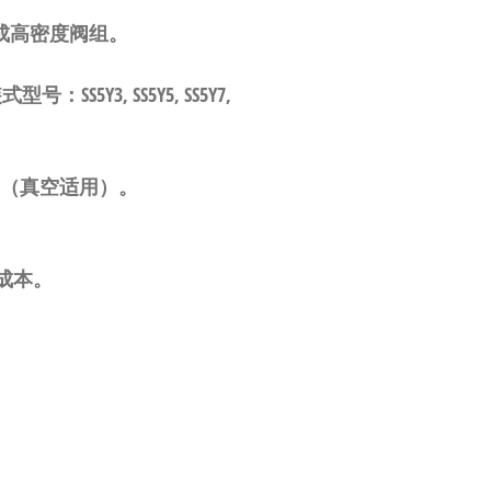
成高密度阀组
。
装式型号：
SS5Y3, SS5Y5, SS5Y7,
（真空适用）
。
成本
。
）