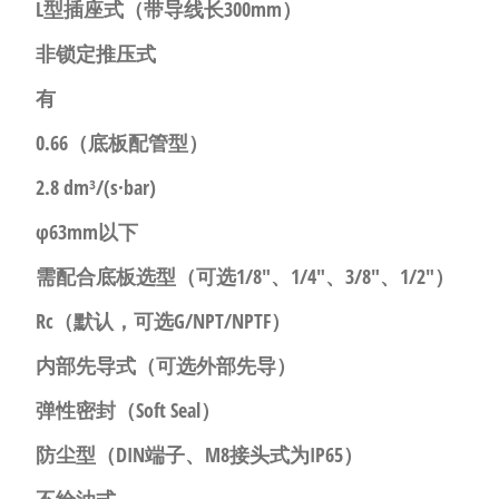
L型插座式
（带导线长300mm）
非锁定推压式
有
0.66
（底板配管型）
2.8 dm³/(s·bar)
φ63mm以下
需配合底板选型（可选
1/8″、1/4″、3/8″、1/2″
）
Rc
（默认，可选G/NPT/NPTF）
内部先导式
（可选外部先导）
弹性密封（Soft Seal）
防尘型
（DIN端子、M8接头式为IP65）