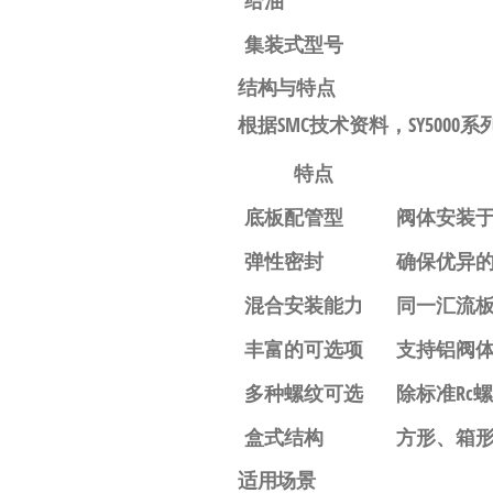
给油
集装式型号
结构与特点
根据SMC技术资料，SY500
特点
底板配管型
阀体安装
弹性密封
确保优异
混合安装能力
同一汇流
丰富的可选项
支持铝阀体
多种螺纹可选
除标准Rc
盒式结构
方形、箱形
适用场景