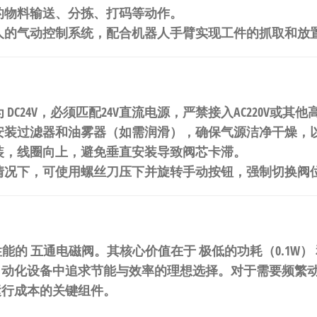
的物料输送、分拣、打码等动作。
人的气动控制系统，配合机器人手臂实现工件的抓取和放
为
DC24V
，必须匹配24V直流电源，严禁接入AC220V或其
安装过滤器和油雾器（如需润滑），确保气源洁净干燥，
装，线圈向上，避免垂直安装导致阀芯卡滞。
情况下，可使用螺丝刀压下并旋转手动按钮，强制切换阀
性能的
五通电磁阀
。其核心价值在于
极低的功耗（0.1W）
自动化设备中追求节能与效率的理想选择。对于需要频繁
运行成本的关键组件。