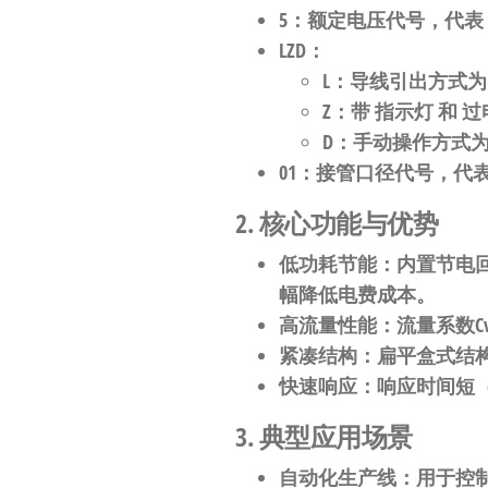
5
：额定电压代号，代表
LZD
：
L
：导线引出方式
Z
：带
指示灯
​ 和
过
D
：手动操作方式
01
：接管口径代号，代
2. 核心功能与优势
低功耗节能
：内置节电
幅降低电费成本。
高流量性能
：流量系数C
紧凑结构
：扁平盒式结
快速响应
：响应时间短（
3. 典型应用场景
自动化生产线
：用于控