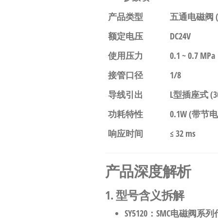
自
产品类型
五通电磁阀 
动
化
额定电压
DC24V
使用压力
0.1 ~ 0.7 MPa
接管口径
1/8
导线引出
L型插座式 (3
功耗特性
0.1W (带节
响应时间
≤ 32 ms
产品深度解析
1. 型号含义拆解
SY5120
：SMC电磁阀系