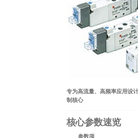
工
业
自
动
化
零
部
件
供
应
专为高流量、高频率应用设计
商-
制核心
达
核心参数速览
斯
奇
参数项