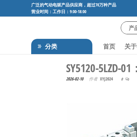
前
广泛的气动电驱产品供应商，超过70万种产品
营业时间：工作日：9:00-18:00
往
内
容
气
专业供应
SMC、
动
FESTO、
分类
首页
关于
电
NORGREN、
AVENTICS等
驱
SY5120-5L
品牌气动
工
元件，超
过88万种
控
2026-02-10
作者
XYJ2024
0
工业自动
技
化零部
术-
件，正品
保障，全
广
国快速发
泛
货。
的