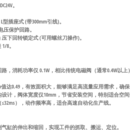
DC24V
。
为
L型插座式
​ (带300mm引线)。
电压保护回路
。
为
压下回转锁定式
​ (可用螺丝刀操作)。
表
1/8
。
回路，消耗功率仅
0.1W
，相比传统电磁阀（通常0.4W以上
v值达0.49，有效面积大，能够满足高流量应用需求，确
构设计，阀体宽度仅10mm，节省安装空间，特别适合空
≤32ms），动作频率高，适合高速自动化生产线。
制气缸的伸出和缩回，实现工件的抓取、搬运、定位。