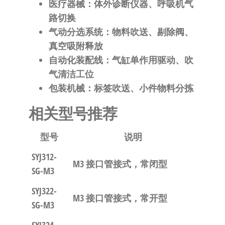
医疗器械
：体外诊断仪器、呼吸机气
路切换
气动分选系统
：物料吹送、剔除阀、
真空吸附释放
自动化装配线
：气缸单作用驱动、吹
气清洁工位
包装机械
：标签吹送、小件物料分拣
相关型号推荐
型号
说明
SYJ312-
M3 接口管接式，常闭型
SG-M3
SYJ322-
M3 接口管接式，常开型
SG-M3