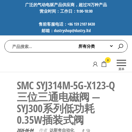
前
广泛的气动电驱产品供应商，超过70万种产品
营业时间：工作日：9:00-18:00
往
内
售前客服电话：+86 159 2107 8430
容
邮箱：dustryshop@dustry.ltd
气
专业供应
0
动
SMC、
菜单
FESTO、
电
NORGREN、
SMC SYJ314M-5G-X123-Q
驱
AVENTICS等
工
品牌气动
三位三通电磁阀 —
元件，超
控
SYJ300系列低功耗
过88万种
技
工业自动
0.35W插装式阀
术-
化零部
广
件，正品
2026-06-04
作者
达斯奇自动化
0
保障，全