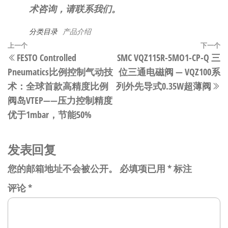
术咨询，请联系我们。
分类目录
产品介绍
文
上
上一个
下一个
FESTO Controlled
SMC VQZ115R-5MO1-CP-Q 三
章
一
Pneumatics比例控制气动技
位三通电磁阀 — VQZ100系
篇
导
术：全球首款高精度比例
列外先导式0.35W超薄阀
文
航
阀岛VTEP——压力控制精度
章
优于1mbar，节能50%
发表回复
您的邮箱地址不会被公开。
必填项已用
*
标注
评论
*