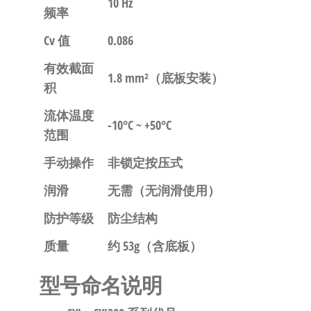
10 Hz
频率
Cv 值
0.086
有效截面
1.8 mm²（底板安装）
积
流体温度
-10°C ~ +50°C
范围
手动操作
非锁定按压式
润滑
无需（无润滑使用）
防护等级
防尘结构
质量
约 53g（含底板）
型号命名说明