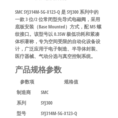
泛
国快速发
的
货。
SMC SYJ314M-5G-X123-Q 是 SYJ300 系列中的
工
一款 3 位/2 位常闭型先导式电磁阀，采用
业
底板安装（Base Mounted）方式，配 M5 螺
自
纹接口。该型号以 0.35W 极低功耗和紧凑
动
体积著称，专为空间受限的自动化设备设
化
计，广泛应用于电子制造、半导体封装、
零
医疗器械、气动分选与真空控制系统。
部
产品规格参数
件
供
参数项
规格值
应
商-
制造商
SMC
达
系列
SYJ300
斯
奇
型号
SYJ314M-5G-X123-Q