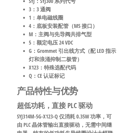
SYJ
：SYJ300 系列代号
3
：3 通阀
1
：单电磁线圈
4
：底板安装配管（M5 接口）
M
：主阀与先导阀共排气型
5
：额定电压 24 VDC
G
：Grommet 引出线方式（配 LED 指示
灯和浪涌抑制二极管）
X123
：特殊选配代码
Q
：CE 认证标记
产品特性与优势
超低功耗，直接 PLC 驱动
SYJ314M-5G-X123-Q 仅消耗 0.35W 功率，可
由 PLC 晶体管输出直接驱动，无需中间继