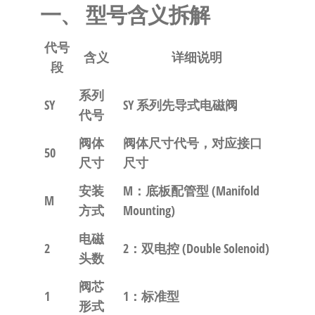
自
一、 型号含义拆解
动
化
代号
含义
详细说明
段
系列
SY
SY
​ 系列先导式电磁阀
代号
阀体
阀体尺寸代号，对应接口
50
尺寸
尺寸
安装
M
：底板配管型 (Manifold
M
方式
Mounting)
电磁
2
2
：双电控 (Double Solenoid)
头数
阀芯
1
1
：标准型
形式