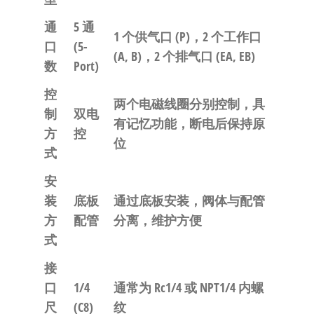
通
5 通
1 个供气口 (P)，2 个工作口
口
(5-
(A, B)，2 个排气口 (EA, EB)
数
Port)
控
两个电磁线圈分别控制，具
制
双电
有记忆功能，断电后保持原
方
控
位
式
安
装
底板
通过底板安装，阀体与配管
方
配管
分离，维护方便
式
接
口
1/4
通常为 Rc1/4 或 NPT1/4 内螺
尺
(C8)
纹