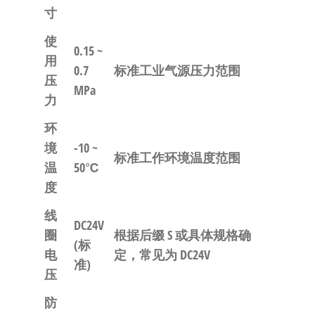
寸
使
0.15 ~
用
0.7
标准工业气源压力范围
压
MPa
力
环
境
-10 ~
标准工作环境温度范围
温
50℃
度
线
DC24V
圈
根据后缀 S 或具体规格确
(标
电
定，常见为 DC24V
准)
压
防