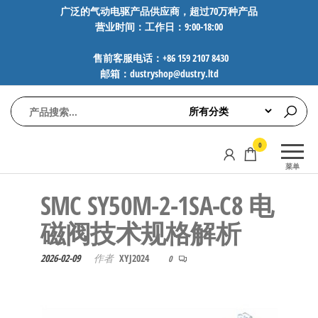
前
广泛的气动电驱产品供应商，超过70万种产品
营业时间：工作日：9:00-18:00
往
内
售前客服电话：+86 159 2107 8430
容
邮箱：dustryshop@dustry.ltd
气
专业供应
0
动
SMC、
菜单
FESTO、
电
NORGREN、
SMC SY50M-2-1SA-C8 电
驱
AVENTICS等
工
品牌气动
磁阀技术规格解析
元件，超
控
过88万种
2026-02-09
作者
XYJ2024
技
0
工业自动
术-
化零部
广
件，正品
保障，全