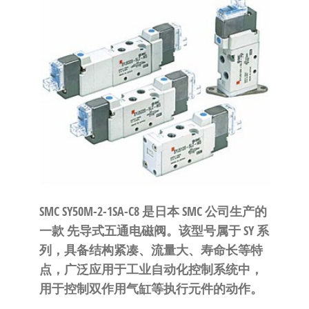
泛
国快速发
的
货。
工
业
自
动
化
零
部
件
供
SMC SY50M-2-1SA-C8
​ 是日本 SMC 公司生产的
应
一款
先导式五通电磁阀
。该型号属于 SY 系
商-
列，具备结构紧凑、流量大、寿命长等特
达
点，广泛应用于工业自动化控制系统中，
斯
用于控制双作用气缸等执行元件的动作。
奇