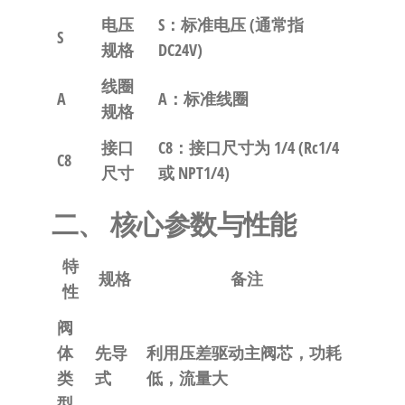
电压
S
：标准电压 (通常指
S
规格
DC24V)
线圈
A
A
：标准线圈
规格
接口
C8
：接口尺寸为 1/4 (Rc1/4
C8
尺寸
或 NPT1/4)
二、 核心参数与性能
特
规格
备注
性
阀
体
先导
利用压差驱动主阀芯，功耗
类
式
低，流量大
型