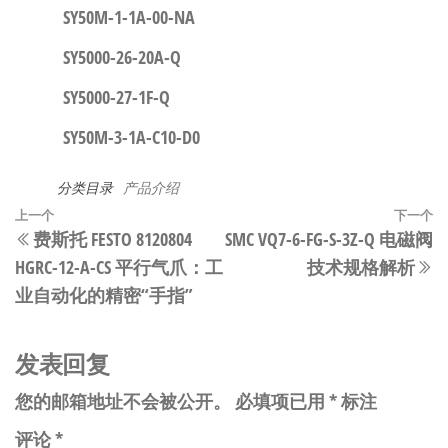
SY50M-1-1A-00-NA
SY5000-26-20A-Q
SY5000-27-1F-Q
SY50M-3-1A-C10-D0
分类目录
产品介绍
文
上
上一个
下一个
费斯托 FESTO 8120804
SMC VQ7-6-FG-S-3Z-Q 电磁阀
章
一
HGRC-12-A-CS 平行气爪：工
技术规格解析
篇
导
业自动化的精密“手指”
文
航
章
发表回复
您的邮箱地址不会被公开。
必填项已用
*
标注
评论
*