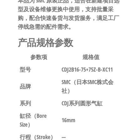
本品为 SMC 原装正品，适合在新建项目选
自
型及设备维修更换中使用，支持批量采
动
购，配合快速备货与发货服务，满足工厂
化
停线急需的配件需求。
产品规格参数
参数项
规格值
型号
CDJ2B16-75+75Z-B-XC11
SMC（日本SMC株式会
品牌
社）
系列
CDJ系列圆形气缸
缸径（Bore
16mm
Size）
行程（Stroke）
—