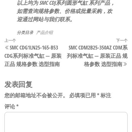
以上均为 SMC CDJ系列圆形气缸 系列产品，
如需查询规格参数、价格或批量采购，欢
迎通过网站与我们联系。
分类目录
产品介绍
文
上
上一个
下一个
SMC CDG1LN25-165-B53
SMC CDM2B25-350AZ CDM系
章
一
CDG系列标准气缸 — 原装
列标准气缸 — 原装正品 规
篇
导
正品 规格参数 选型指南
格参数 选型指南
文
航
章
发表回复
您的邮箱地址不会被公开。
必填项已用
*
标注
评论
*