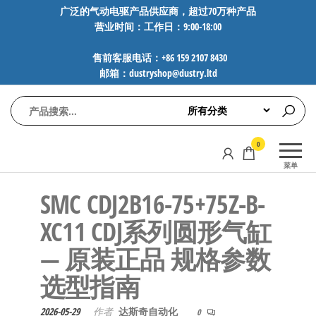
前
广泛的气动电驱产品供应商，超过70万种产品
营业时间：工作日：9:00-18:00
往
内
售前客服电话：+86 159 2107 8430
容
邮箱：dustryshop@dustry.ltd
气
专业供应
0
动
SMC、
菜单
FESTO、
电
NORGREN、
SMC CDJ2B16-75+75Z-B-
驱
AVENTICS等
工
品牌气动
XC11 CDJ系列圆形气缸
元件，超
控
— 原装正品 规格参数
过88万种
技
工业自动
选型指南
术-
化零部
广
件，正品
2026-05-29
作者
达斯奇自动化
0
保障，全