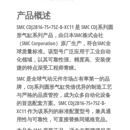
泛
国快速发
的
货。
产品概述
工
业
SMC
CDJ2B16-75+75Z-B-XC11
是 SMC
CDJ系列圆
自
形气缸
系列产品，由日本SMC株式会社
动
（SMC Corporation）原厂生产，符合SMC全
化
球质量标准。该型号广泛应用于工业自动
零
化领域，以其可靠性强、精度高、安装便
部
捷的特点深受工程师青睐。
件
SMC 是全球气动元件市场占有率第一的品
供
牌，CDJ系列圆形气缸凭借优异的制造工艺
应
与严格的品质管控，成为众多自动化设备
商-
的首选配套方案。SMC CDJ2B16-75+75Z-B-
达
XC11 作为该系列的标准配置型号，兼具通
斯
用性与可靠性，可直接替换同规格竞品。
奇