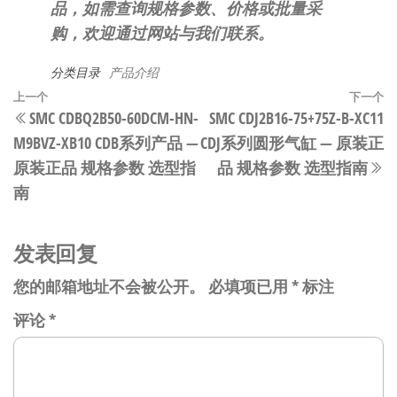
品，如需查询规格参数、价格或批量采
购，欢迎通过网站与我们联系。
分类目录
产品介绍
文
上
上一个
下一个
SMC CDBQ2B50-60DCM-HN-
SMC CDJ2B16-75+75Z-B-XC11
章
一
M9BVZ-XB10 CDB系列产品 —
CDJ系列圆形气缸 — 原装正
篇
导
原装正品 规格参数 选型指
品 规格参数 选型指南
文
航
南
章
发表回复
您的邮箱地址不会被公开。
必填项已用
*
标注
评论
*