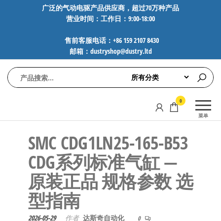
前
广泛的气动电驱产品供应商，超过70万种产品
营业时间：工作日：9:00-18:00
往
内
售前客服电话：+86 159 2107 8430
容
邮箱：dustryshop@dustry.ltd
气
专业供应
0
动
SMC、
菜单
FESTO、
电
NORGREN、
SMC CDG1LN25-165-B53
驱
AVENTICS等
工
品牌气动
CDG系列标准气缸 —
元件，超
控
原装正品 规格参数 选
过88万种
技
工业自动
型指南
术-
化零部
广
件，正品
2026-05-29
作者
达斯奇自动化
0
保障，全