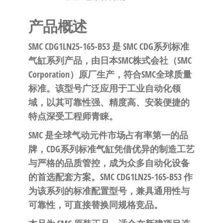
泛
国快速发
的
货。
产品概述
工
业
SMC
CDG1LN25-165-B53
是 SMC
CDG系列标准
自
气缸
系列产品，由日本SMC株式会社（SMC
动
Corporation）原厂生产，符合SMC全球质量
化
标准。该型号广泛应用于工业自动化领
零
域，以其可靠性强、精度高、安装便捷的
部
特点深受工程师青睐。
件
SMC 是全球气动元件市场占有率第一的品
供
牌，CDG系列标准气缸凭借优异的制造工艺
应
与严格的品质管控，成为众多自动化设备
商-
的首选配套方案。SMC CDG1LN25-165-B53 作
达
为该系列的标准配置型号，兼具通用性与
斯
可靠性，可直接替换同规格竞品。
奇