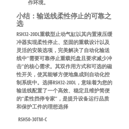
作环境
。
小结：输送线柔性停止的可靠之
选
RSH32-20DL重载型止动气缸以其
内置液压缓
冲器实现柔性停止
、
坚固的重载设计
以及
灵活的安装选项
，完美解决了自动化输送
线中“需要可靠停止重载托盘且要求减少冲
击”的核心需求。其
双作用方式
和
可选的磁
性开关
，使其能够方便地集成到自动化控
制系统中。选择RSH32-20DL，意味着为您的
输送线配置了一个
高效、稳定且维护简便
的“柔性挡停专家”
，是提升设备运行品质
和保护工件的理想选择
RSH50-30TM-C