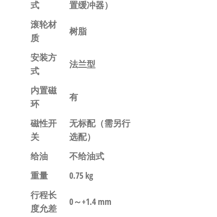
式
置缓冲器）
滚轮材
树脂
质
安装方
法兰型
式
内置磁
有
环
磁性开
无标配
（需另行
关
选配）
给油
不给油式
重量
0.75 kg
行程长
0～+1.4 mm
度允差