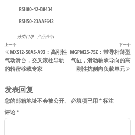
RSH80-42-B8434
RSH50-23AAF642
分类目录
产品介绍
文
上
上一个
下一个
MXS12-50AS-A93：高刚性
MGPM25-75Z：带导杆薄型
章
一
气动滑台，交叉滚柱导轨
气缸，滑动轴承导向的高
篇
导
的精密移载专家
刚性抗侧向负载单元
文
航
章
发表回复
您的邮箱地址不会被公开。
必填项已用
*
标注
评论
*