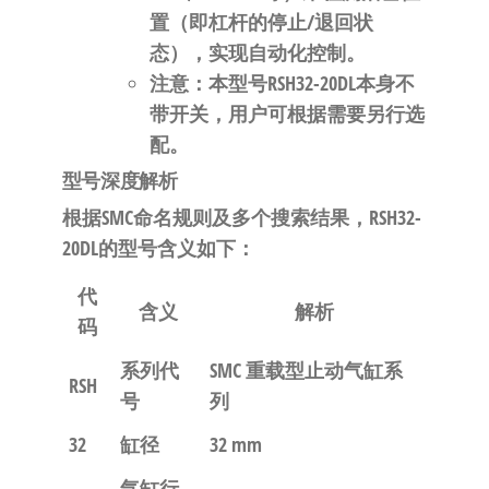
置（即杠杆的停止/退回状
态），实现自动化控制
。
注意
：本型号RSH32-20DL
本身不
带开关
，用户可根据需要另行选
配。
型号深度解析
根据SMC命名规则及多个搜索结果，RSH32-
20DL的型号含义如下：
代
含义
解析
码
系列代
SMC 重载型止动气缸系
RSH
号
列
32
缸径
32 mm
气缸行