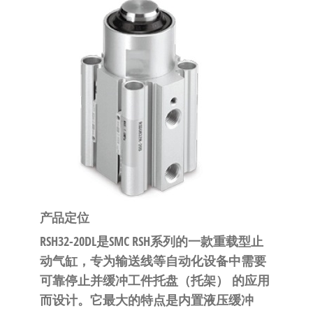
泛
国快速发
的
货。
工
业
自
动
化
零
部
件
供
产品定位
应
商-
RSH32-20DL是SMC RSH系列的一款
重载型止
达
动气缸
，专为输送线等自动化设备中
需要
斯
可靠停止并缓冲工件托盘（托架）
的应用
奇
而设计
。它最大的特点是
内置液压缓冲