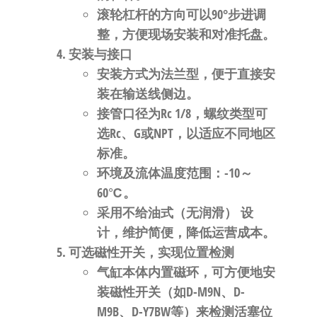
滚轮杠杆的方向可以
90°步进调
整
，方便现场安装和对准托盘
。
安装与接口
安装方式为
法兰型
，便于直接安
装在输送线侧边
。
接管口径为
Rc 1/8
，螺纹类型可
选Rc、G或NPT，以适应不同地区
标准
。
环境及流体温度范围：
-10～
60℃
。
采用
不给油式（无润滑）
设
计，维护简便，降低运营成本
。
可选磁性开关，实现位置检测
气缸本体
内置磁环
，可方便地安
装磁性开关（如D-M9N、D-
M9B、D-Y7BW等）来检测活塞位