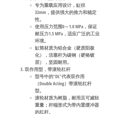
专为重载应用设计，缸径
32mm
，提供强大的推力和稳定
性
。
使用压力范围
0～1.0 MPa
，保证
耐压力
1.5 MPa
，适应广泛的工业
环境
。
缸筒材质为铝合金（硬质阳极
化），活塞杆为碳钢（硬铬镀
层），坚固耐用
。
双作用型，带滚轮杠杆
型号中的“
DL
”代表
双作用
（Double Acting）带滚轮杠杆
型
。
滚轮材质为树脂
，耐用且可减轻
重量；杆端形式为
带内置缓冲器
的杠杆
。