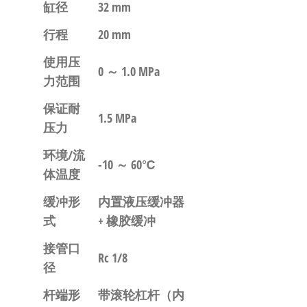
缸径
32 mm
行程
20 mm
使用压
0 ～ 1.0 MPa
力范围
保证耐
1.5 MPa
压力
环境/流
-10 ～ 60℃
体温度
缓冲形
内置液压缓冲器
式
+ 橡胶缓冲
接管口
Rc 1/8
径
杆端形
带滚轮杠杆（内