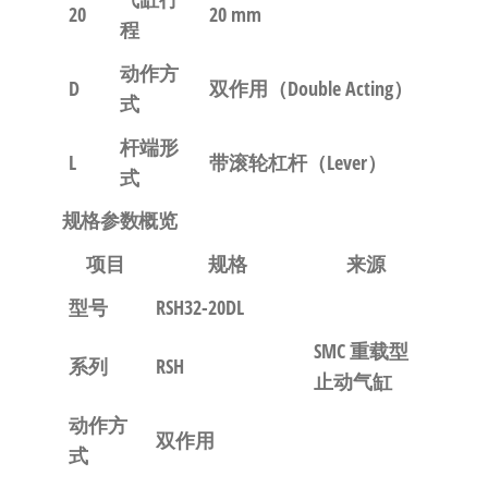
20
20 mm
程
动作方
D
双作用（Double Acting）
式
杆端形
L
带滚轮杠杆（Lever）
式
规格参数概览
项目
规格
来源
型号
RSH32-20DL
SMC 重载型
系列
RSH
止动气缸
动作方
双作用
式