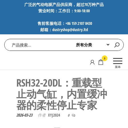
前
广泛的气动电驱产品供应商，超过70万种产品
营业时间：工作日：9:00-18:00
往
内
售前客服电话：+86 159 2107 8430
容
邮箱：dustryshop@dustry.ltd
气
专业供应
0
动
SMC、
菜单
FESTO、
电
NORGREN、
RSH32-20DL：重载型
驱
AVENTICS等
工
品牌气动
止动气缸，内置缓冲
元件，超
控
器的柔性停止专家
过88万种
技
工业自动
术-
化零部
2026-03-23
作者
XYJ2024
0
广
件，正品
保障，全