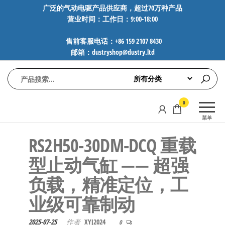
前
广泛的气动电驱产品供应商，超过70万种产品
营业时间：工作日：9:00-18:00
往
内
售前客服电话：+86 159 2107 8430
容
邮箱：dustryshop@dustry.ltd
气
专业供应
0
动
SMC、
菜单
FESTO、
电
NORGREN、
RS2H50-30DM-DCQ 重载
驱
AVENTICS等
工
品牌气动
型止动气缸 —— 超强
元件，超
控
负载，精准定位，工
过88万种
技
工业自动
业级可靠制动
术-
化零部
广
件，正品
2025-07-25
作者
XYJ2024
0
保障，全