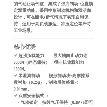
自
的
气动止动气缸
，集成了
强力制动+位置锁
动
定
双重功能。采用
楔形制动机构
和
双活塞
化
设计
，可在断电/断气情况下实现
自锁保
持
，适用于高负载搬运、冲压定位等严苛
工业场景。
核心优势
✅
超强负载能力
—— 最大轴向止动力达
5000N（静态保持），径向抗偏载能力
1500N。
✅
零泄漏制动
—— 楔形制动块+高摩擦系
数衬垫（0.25μ），制动后位移量＜
0.01mm。
✅
双重安全模式
：
-
气动锁定
：持续气压保持（0.3MPa即可