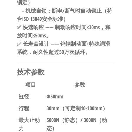
锁定）
-
机械自锁
：断电/断气时自动锁止（符
合ISO 13849安全标准）
✅
快速响应
—— 制动响应时间≤30ms，释
放时间≤50ms。
✅
长寿命设计
—— 钨钢制动面+特殊润滑
系统，耐久性超过50万次循环。
技术参数
项目
参数
缸径
Φ50mm
行程
30mm（可定制10-100mm）
最大止动
5000N（静态）/ 3000N（动
力
态）