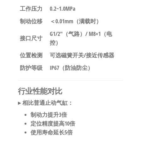
工作压力
0.2~1.0MPa
制动位移
＜0.01mm（满载时）
G1/2″（气路）/ M8×1（电
接口尺寸
控）
位置检测
可选磁簧开关/接近传感器
防护等级
IP67（防油防尘）
行业性能对比
▸
相比普通止动气缸
：
制动力
提升3倍
定位精度
提高10倍
使用寿命
延长5倍