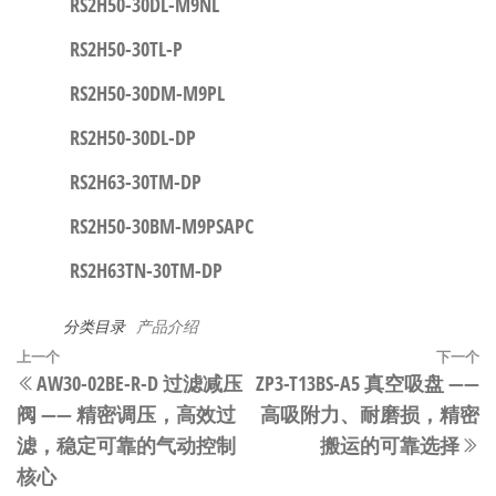
RS2H50-30DL-M9NL
RS2H50-30TL-P
RS2H50-30DM-M9PL
RS2H50-30DL-DP
RS2H63-30TM-DP
RS2H50-30BM-M9PSAPC
RS2H63TN-30TM-DP
分类目录
产品介绍
文
上
上一个
下一个
AW30-02BE-R-D 过滤减压
ZP3-T13BS-A5 真空吸盘 ——
章
一
阀 —— 精密调压，高效过
高吸附力、耐磨损，精密
篇
导
滤，稳定可靠的气动控制
搬运的可靠选择
文
航
核心
章