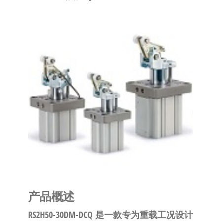
泛
国快速发
的
货。
工
业
自
动
化
零
部
件
供
应
商-
达
产品概述
斯
奇
RS2H50-30DM-DCQ
是一款专为重载工况设计