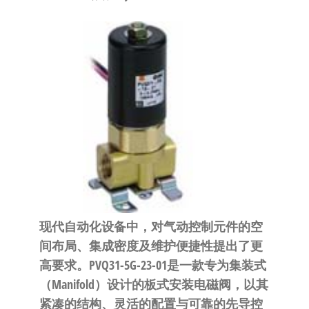
泛
国快速发
的
货。
工
业
自
动
化
零
部
件
供
应
现代自动化设备中，对气动控制元件的空
商-
间布局、集成密度及维护便捷性提出了更
达
高要求。PVQ31-5G-23-01是一款专为集装式
斯
（Manifold）设计的板式安装电磁阀，以其
奇
紧凑的结构、灵活的配置与可靠的先导控