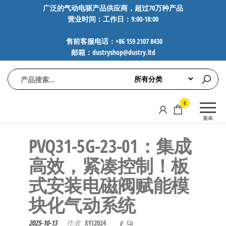
前
广泛的气动电驱产品供应商，超过70万种产品
营业时间：工作日：9:00-18:00
往
内
售前客服电话：+86 159 2107 8430
容
邮箱：dustryshop@dustry.ltd
气
专业供应
0
动
SMC、
菜单
FESTO、
电
NORGREN、
PVQ31-5G-23-01：集成
驱
AVENTICS等
工
品牌气动
高效，紧凑控制！板
元件，超
控
式安装电磁阀赋能模
过88万种
技
工业自动
块化气动系统​
术-
化零部
广
件，正品
2025-10-13
作者
XYJ2024
0
保障，全