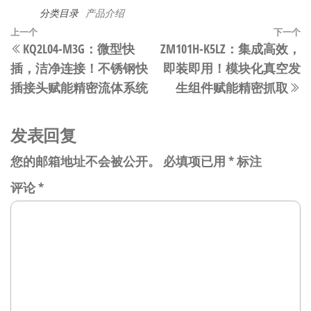
分类目录
产品介绍
文
上
上一个
下一个
KQ2L04-M3G：微型快
ZM101H-K5LZ：集成高效，
章
一
插，洁净连接！不锈钢快
即装即用！模块化真空发
篇
导
插接头赋能精密流体系统​
生组件赋能精密抓取​
文
航
章
发表回复
您的邮箱地址不会被公开。
必填项已用
*
标注
评论
*