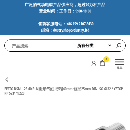
前
广泛的气动电驱产品供应商，超过70万种产品
营业时间：工作日：9:00-18:00
往
内
售前客服电话：+86 159 2107 8430
容
邮箱：dustryshop@dustry.ltd
气
专业供应
0
动
SMC、
菜单
FESTO、
电
NORGREN、
驱
AVENTICS等
FESTO DSNU-25-40-P-A 圆形气缸 行程40mm 缸径25mm DIN ISO 6432 / CETOP
工
品牌气动
RP 52 P 19220
元件，超
控
过88万种
技
工业自动
术-
化零部
广
件，正品
保障，全