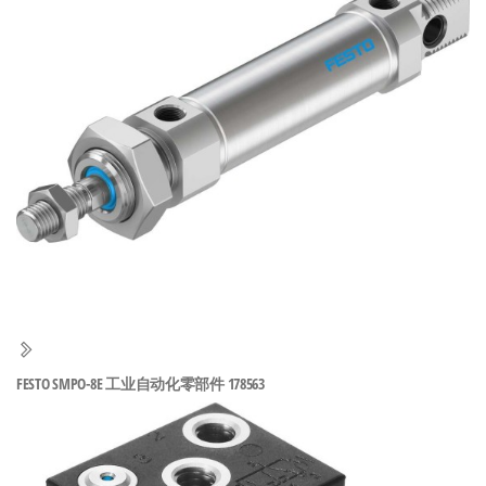
泛
国快速发
的
货。
工
业
自
动
化
零
部
件
供
应
商-
FESTO SMPO-8E 工业自动化零部件 178563
达
斯
奇