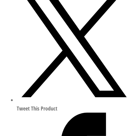
10-
R1
力
先
导
式
电
磁
阀
行
程
10mm
符
Tweet This Product
合
EN
12266-