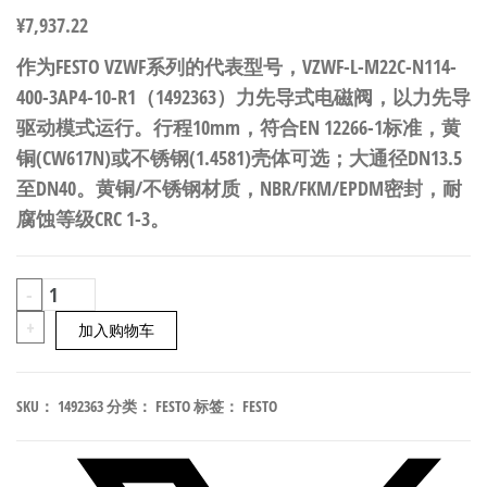
¥
7,937.22
作为FESTO VZWF系列的代表型号，VZWF-L-M22C-N114-
400-3AP4-10-R1（1492363）力先导式电磁阀，以力先导
驱动模式运行。行程10mm，符合EN 12266-1标准，黄
铜(CW617N)或不锈钢(1.4581)壳体可选；大通径DN13.5
至DN40。黄铜/不锈钢材质，NBR/FKM/EPDM密封，耐
腐蚀等级CRC 1-3。
FESTO
-
VZWF-
+
加入购物车
L-
M22C-
SKU：
1492363
分类：
FESTO
标签：
FESTO
N114-
400-
3AP4-