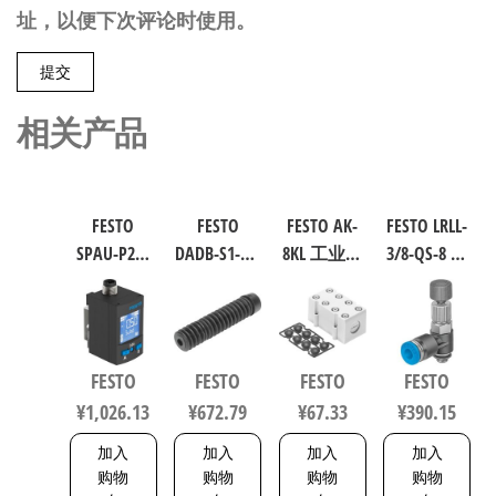
址，以便下次评论时使用。
相关产品
FESTO
FESTO
FESTO AK-
FESTO LRLL-
SPAU-P2R-
DADB-S1-40-
8KL 工业自
3/8-QS-8 气
W-G18FD-L-
S51-125 气
动化零部
源处理元
PNLK-
缸波纹管
件 538219
件 规格8
PNVBA-M8U
保护套 行
153505
数字压力
程125mm
FESTO
FESTO
FESTO
FESTO
传感器 符
符合ISO
¥
1,026.13
¥
672.79
¥
67.33
¥
390.15
合EN 60947-
6432 / ISO
5-2 8001232
15552
加入
加入
加入
加入
553463
购物
购物
购物
购物