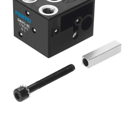
自
动
化