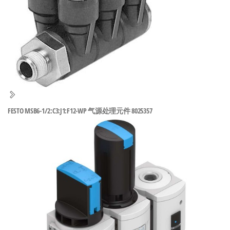
泛
国快速发
的
货。
工
业
自
动
化
零
FESTO MSB6-1/2:C3:J1:F12-WP 气源处理元件 8025357
部
件
供
应
商-
达
斯
奇