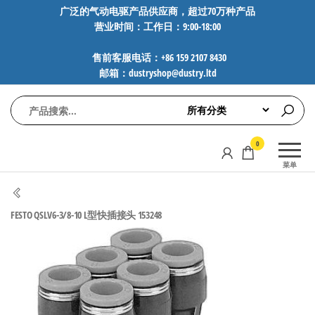
前
广泛的气动电驱产品供应商，超过70万种产品
营业时间：工作日：9:00-18:00
往
内
售前客服电话：+86 159 2107 8430
容
邮箱：dustryshop@dustry.ltd
气
专业供应
0
动
SMC、
菜单
FESTO、
电
NORGREN、
驱
AVENTICS等
FESTO QSLV6-3/8-10 L型快插接头 153248
工
品牌气动
元件，超
控
过88万种
技
工业自动
术-
化零部
广
件，正品
保障，全