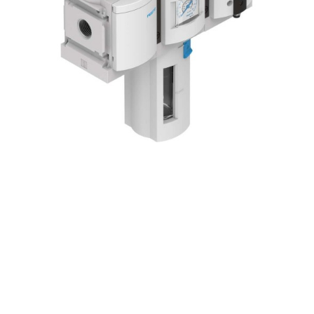
自
动
化