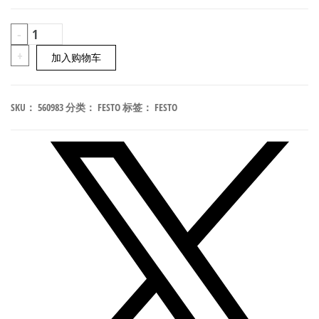
FESTO
-
VMPAL-
+
加入购物车
AP-
4X14
SKU：
560983
分类：
FESTO
标签：
FESTO
阀
岛
底
板
模
块
（轻
量
型）
符
合