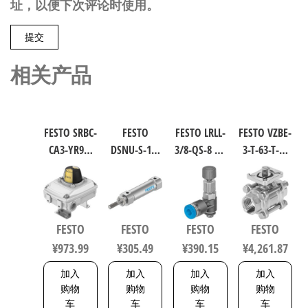
址，以便下次评论时使用。
相关产品
FESTO SRBC-
FESTO
FESTO LRLL-
FESTO VZBE-
CA3-YR90-
DSNU-S-16-
3/8-QS-8 气
3-T-63-T-2-
MW-1-1WG-
40-P-A 圆形
源处理元
F0710-
C2-EX6 工业
气缸 行程
件 规格8
V15V16 不
自动化零
40mm 缸径
153505
锈钢球阀
部件 规格1
16mm DIN
行程63mm
FESTO
FESTO
FESTO
FESTO
8137093
ISO 6432 /
符合ISO
¥
973.99
¥
305.49
¥
390.15
¥
4,261.87
CETOP RP 52
5211 0710
P 5216093
加入
加入
加入
加入
购物
购物
购物
购物
车
车
车
车