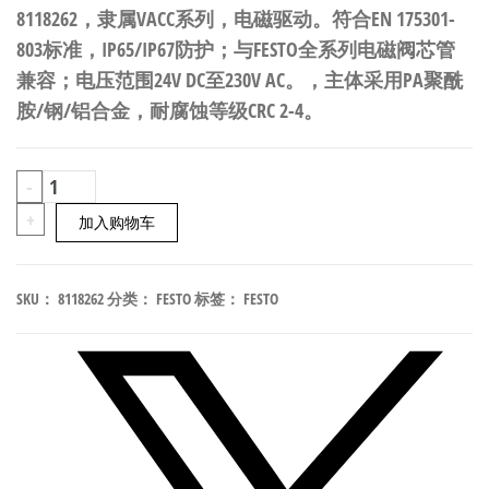
8118262，隶属VACC系列，电磁驱动。符合EN 175301-
803标准，IP65/IP67防护；与FESTO全系列电磁阀芯管
兼容；电压范围24V DC至230V AC。，主体采用PA聚酰
胺/钢/铝合金，耐腐蚀等级CRC 2-4。
FESTO
-
VACC-
+
加入购物车
S18-
120-
SKU：
8118262
分类：
FESTO
标签：
FESTO
K4-
1UF-
NE4ME
电
磁
阀