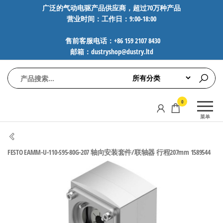
前
广泛的气动电驱产品供应商，超过70万种产品
营业时间：工作日：9:00-18:00
往
内
售前客服电话：+86 159 2107 8430
容
邮箱：dustryshop@dustry.ltd
气
专业供应
0
动
SMC、
菜单
FESTO、
电
NORGREN、
驱
AVENTICS等
FESTO EAMM-U-110-S95-80G-207 轴向安装套件/联轴器 行程207mm 1589544
工
品牌气动
元件，超
控
过88万种
技
工业自动
术-
化零部
广
件，正品
保障，全