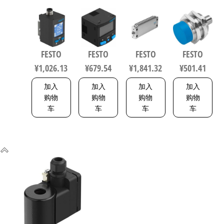
W-G18FD-L-
B11R-Q4-
扁平型气
S-L 电感式
PNLK-
PN-L1+2.5S
缸 行程
接近传感
PNVBA-M8U
传感器/连
200mm 缸
器 符合EN
数字压力
接电缆
径50mm
60947-5-2
FESTO
FESTO
FESTO
FESTO
传感器 符
8114774
164075
150443
¥
1,026.13
¥
679.54
¥
1,841.32
¥
501.41
合EN 60947-
5-2 8001232
加入
加入
加入
加入
购物
购物
购物
购物
车
车
车
车