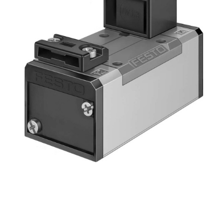
自
动
化