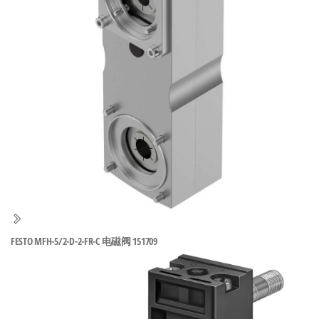
泛
国快速发
的
货。
工
业
自
动
化
零
部
件
供
应
商-
FESTO MFH-5/2-D-2-FR-C 电磁阀 151709
达
斯
奇