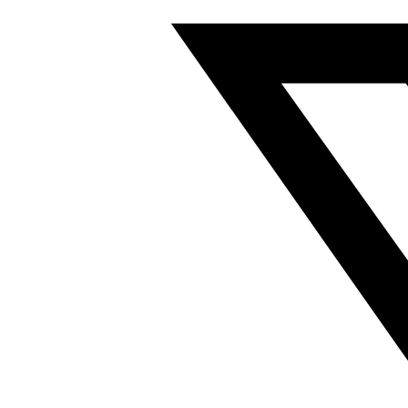
电
磁
阀
汇
流
底
座
符
合
ISO
15407
546760
数
量