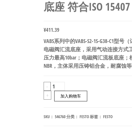
底座 符合ISO 15407 
¥
411.39
VABS系列中的VABS-S2-1S-G38-C1
电磁阀汇流底座，采用气动连接方式工作。
压力最高10bar；电磁阀汇流板底座
NBR，主体采用压铸铝合金，耐腐蚀等级C
FESTO
-
VABS-
+
加入购物车
S2-
1S-
SKU：
546760
分类：
FESTO
标签：
FESTO
G38-
C1