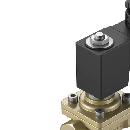
自
动
化