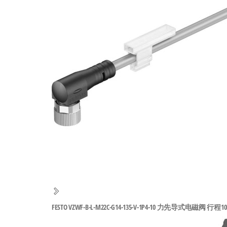
工
业
自
动
化
零
部
件
供
应
商-
达
斯
FESTO VZWF-B-L-M22C-G14-135-V-1P4-10 力先导式电磁阀 行程10m
奇