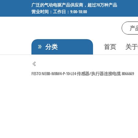
前
广泛的气动电驱产品供应商，超过70万种产品
营业时间：工作日：9:00-18:00
往
内
容
气
专业供应
SMC、
动
FESTO、
分类
首页
关于
电
NORGREN、
AVENTICS等
驱
品牌气动
工
元件，超
FESTO NEBB-M8W4-P-10-LE4 传感器/执行器连接电缆 8066669
过88万种
控
工业自动
技
化零部
术-
件，正品
保障，全
广
国快速发
泛
货。
的