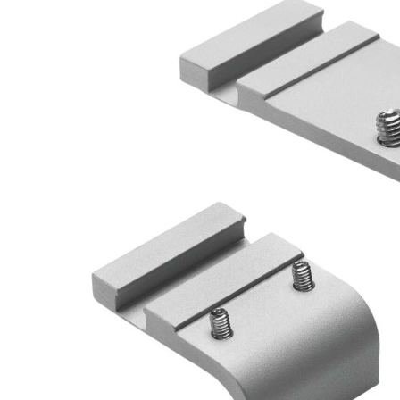
自
动
化