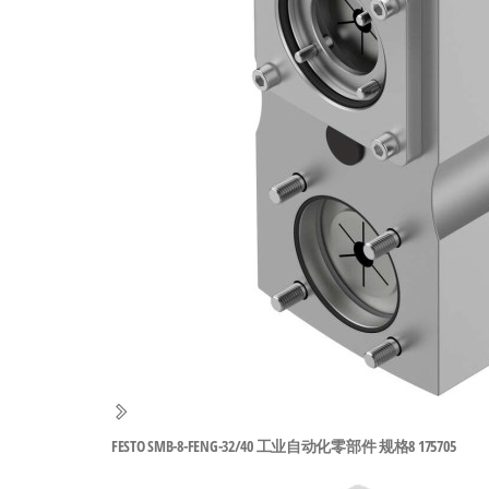
工
业
自
动
化
零
部
件
供
应
商-
达
斯
FESTO SMB-8-FENG-32/40 工业自动化零部件 规格8 175705
奇