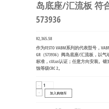
岛底座/汇流板 符合IS
573936
¥
2,365.58
作为FESTO VABM系列的代表型号，VABM-L1
GR（573936）阀岛底座/汇流板，以气动
标准，cULus认证；任意方向安装。锻
蚀等级CRC 2。
FESTO
-
VABM-
+
加入购物车
L1-
14W-