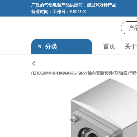
前
广泛的气动电驱产品供应商，超过70万种产品
营业时间：工作日：9:00-18:00
往
内
容
气
专业供应
SMC、
动
FESTO、
分类
首页
关于
电
NORGREN、
AVENTICS等
驱
品牌气动
工
元件，超
FESTO EAMM-U-110-D60-60G-120-S1 轴向安装套件/联轴器 行程12
过88万种
控
工业自动
技
化零部
术-
件，正品
保障，全
广
国快速发
泛
货。
的