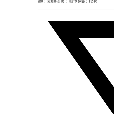
SKU：
573936
分类：
FESTO
标签：
FESTO
G14-
16-
M-
GR
阀
岛
底
座/
汇
流
板
符
合
ISO
15407
573936