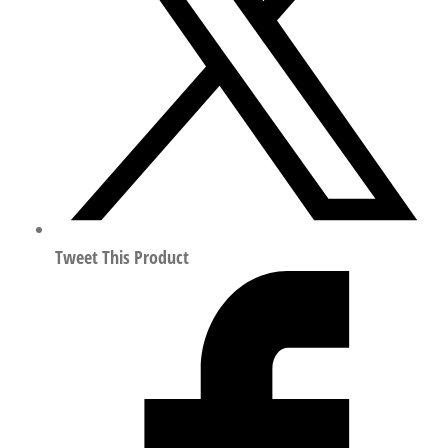
底
座/
汇
流
板
符
合
ISO
15407
1247980
Tweet This Product
数
量