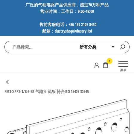
前
广泛的气动电驱产品供应商，超过70万种产品
营业时间：工作日：9:00-18:00
往
内
售前客服电话：+86 159 2107 8430
容
邮箱：dustryshop@dustry.ltd
气
专业供应
0
动
SMC、
菜单
FESTO、
电
NORGREN、
驱
AVENTICS等
FESTO PRS-1/8-5-BB 气路汇流板 符合ISO 15407 30545
工
品牌气动
元件，超
控
过88万种
技
工业自动
术-
化零部
广
件，正品
保障，全