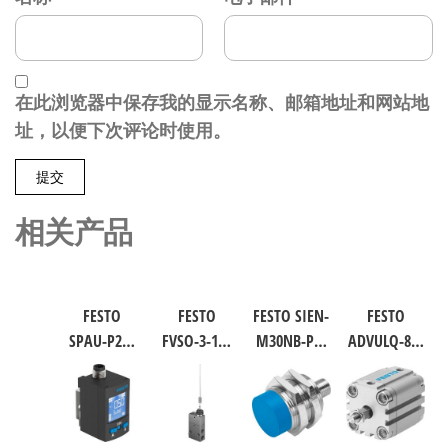
在此浏览器中保存我的显示名称、邮箱地址和网站地
址，以便下次评论时使用。
相关产品
FESTO
FESTO
FESTO SIEN-
FESTO
SPAU-P2R-
FVSO-3-1/8
M30NB-PS-
ADVULQ-80-
W-G18FD-L-
工业自动
S-L 电感式
60-A-P-A 紧
PNLK-
化零部件
接近传感
凑型抗扭
PNVBA-M8U
规格3 3877
器 符合EN
气缸 行程
数字压力
60947-5-2
60mm 缸径