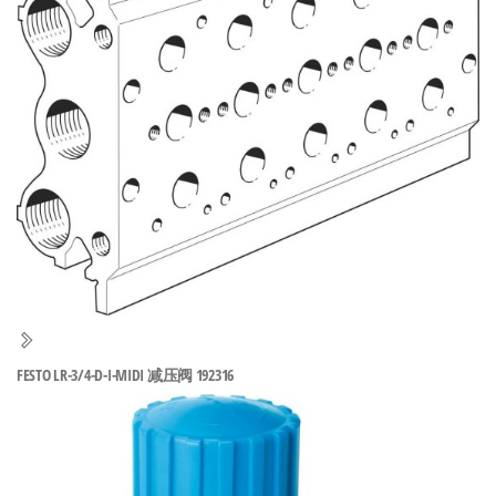
泛
国快速发
的
货。
工
业
自
动
化
零
部
件
供
应
商-
FESTO LR-3/4-D-I-MIDI 减压阀 192316
达
斯
奇