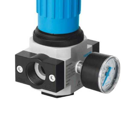
自
动
化