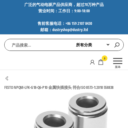
前
广泛的气动电驱产品供应商，超过70万种产品
营业时间：工作日：9:00-18:00
往
内
售前客服电话：+86 159 2107 8430
容
邮箱：dustryshop@dustry.ltd
气
专业供应
0
动
SMC、
菜单
FESTO、
电
NORGREN、
驱
AVENTICS等
FESTO NPQM-LFK-G18-Q6-P10 金属快插接头 符合ISO 8573-1:2010 558838
工
品牌气动
元件，超
控
过88万种
技
工业自动
术-
化零部
广
件，正品
保障，全