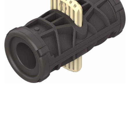
自
动
化