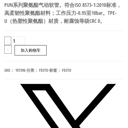
PUN系列聚氨酯气动软管。符合ISO 8573-1:2010标准，
高柔韧性聚氨酯材料；工作压力-0.95至10bar。TPE-
U（热塑性聚氨酯）材质，耐腐蚀等级CRC 0。
FESTO
-
PUN-
+
加入购物车
H-
4X0,75-
SKU：
197396
分类：
FESTO
标签：
FESTO
DUO
聚
氨
酯
气
动
软