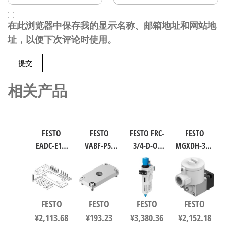
在此浏览器中保存我的显示名称、邮箱地址和网站地
址，以便下次评论时使用。
相关产品
FESTO
FESTO
FESTO FRC-
FESTO
EADC-E16-
VABF-P5-
3/4-D-O-
MGXDH-3/2-
160-E14 工
P3A3-G38
MAXI 过滤
1.2-24DC-EX
业自动化
软启动阀
减压阀润
工业自动
零部件 规
8021860
滑器组合
化零部件
格160
符合ISO
规格1.2
FESTO
FESTO
FESTO
FESTO
8047581
8573-1:2010
535615
¥
2,113.68
¥
193.23
¥
3,380.36
¥
2,152.18
162744