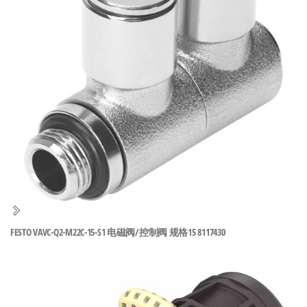
泛
国快速发
的
货。
工
业
自
动
化
零
部
件
供
应
商-
FESTO VAVC-Q2-M22C-15-S1 电磁阀/控制阀 规格15 8117430
达
斯
奇