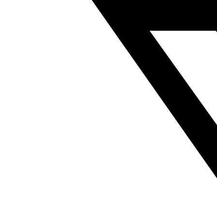
酯
气
动
软
管
符
合
ISO
8573-
1:2010
188883
数
量