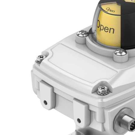
自
动
化