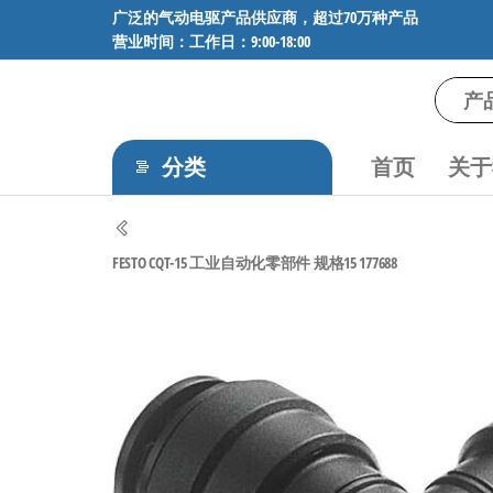
前
广泛的气动电驱产品供应商，超过70万种产品
营业时间：工作日：9:00-18:00
往
内
容
气
专业供应
SMC、
动
FESTO、
分类
首页
关于
电
NORGREN、
AVENTICS等
驱
品牌气动
工
元件，超
FESTO CQT-15 工业自动化零部件 规格15 177688
过88万种
控
工业自动
技
化零部
术-
件，正品
保障，全
广
国快速发
泛
货。
的