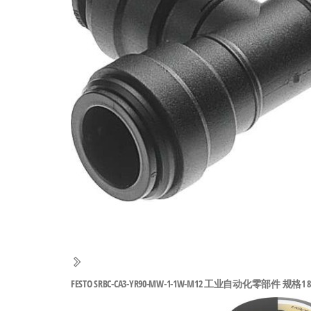
工
业
自
动
化
零
部
件
供
应
商-
达
斯
FESTO SRBC-CA3-YR90-MW-1-1W-M12 工业自动化零部件 规格1 81
奇