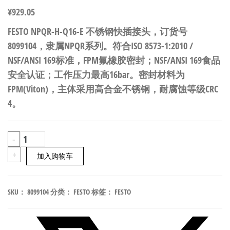
¥
929.05
FESTO NPQR-H-Q16-E 不锈钢快插接头，订货号
8099104，隶属NPQR系列。符合ISO 8573-1:2010 /
NSF/ANSI 169标准，FPM氟橡胶密封；NSF/ANSI 169食品
安全认证；工作压力最高16bar。密封材料为
FPM(Viton)，主体采用高合金不锈钢，耐腐蚀等级CRC
4。
FESTO
-
NPQR-
+
加入购物车
H-
Q16-
SKU：
8099104
分类：
FESTO
标签：
FESTO
E
不
锈