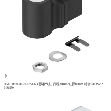
泛
国快速发
的
货。
工
业
自
动
化
零
部
件
供
应
商-
FESTO DSBC-80-70-PPSA-N3 标准气缸 行程70mm 缸径80mm 符合ISO 15552
2126639
达
斯
奇