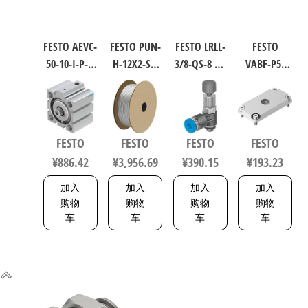
FESTO AEVC-
FESTO PUN-
FESTO LRLL-
FESTO
50-10-I-P-A
H-12X2-SI-
3/8-QS-8 气
VABF-P5-
短行程气
200 聚氨酯
源处理元
P3A3-G38
缸 行程
气动软管
件 规格8
软启动阀
10mm 缸径
符合ISO
153505
8021860
50mm
8573-1:2010
FESTO
FESTO
FESTO
FESTO
VDMA 24562
558275
¥
886.42
¥
3,956.69
¥
390.15
¥
193.23
188252
加入
加入
加入
加入
购物
购物
购物
购物
车
车
车
车