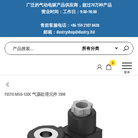
前
广泛的气动电驱产品供应商，超过70万种产品
营业时间：工作日：9:00-18:00
往
内
售前客服电话：+86 159 2107 8430
容
邮箱：dustryshop@dustry.ltd
气
专业供应
0
动
SMC、
菜单
FESTO、
电
NORGREN、
驱
AVENTICS等
FESTO MSG-12DC 气源处理元件 3598
工
品牌气动
元件，超
控
过88万种
技
工业自动
术-
化零部
广
件，正品
保障，全