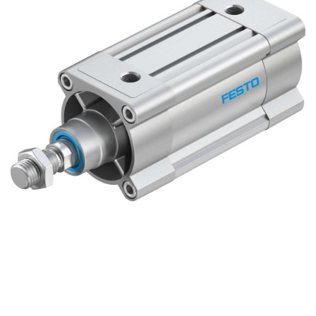
自
动
化