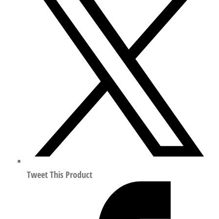
钢
快
插
接
头
符
合
ISO
8573-
1:2010
/
NSF/ANSI
169
Tweet This Product
8099104
数
量