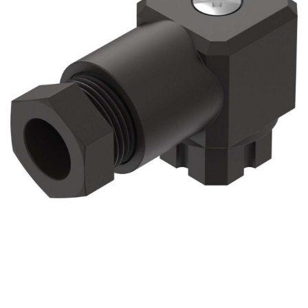
自
动
化