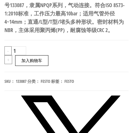
号133087，隶属NPQP系列，气动连接。符合ISO 8573-
1:2010标准，工作压力最高10bar；适用气管外径
4~14mm；直通/L型/T型/堵头多种形状。密封材料为
NBR，主体采用聚丙烯(PP)，耐腐蚀等级CRC 2。
FESTO
-
NPQP-
+
加入购物车
Y-
R14-
SKU：
133087
分类：
FESTO
标签：
FESTO
Q10-
FD-
P10
食
品
级