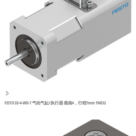
泛
国快速发
的
货。
工
业
自
动
化
零
部
件
供
应
商-
FESTO SD-4-WD-7 气动气缸/执行器 规格4，行程7mm 194332
达
斯
奇