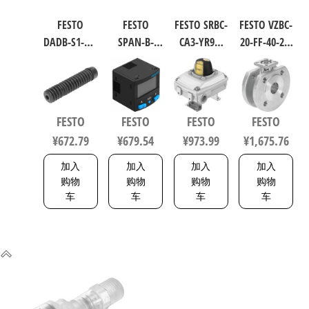
FESTO
FESTO
FESTO SRBC-
FESTO VZBC-
DADB-S1-40-
SPAN-B-
CA3-YR90-
20-FF-40-22-
S51-125 气
B11R-Q4-
MW-1-1WG-
F0304-V4V4T
缸波纹管
PN-L1+2.5S
C2-EX6 工业
电磁阀/控
保护套 行
传感器/连
自动化零
制阀 规格
程125mm
接电缆
部件 规格1
20，行程
FESTO
FESTO
FESTO
FESTO
符合ISO
8114774
8137093
40mm
¥
672.79
¥
679.54
¥
973.99
¥
1,675.76
6432 / ISO
1692200
15552
加入
加入
加入
加入
553463
购物
购物
购物
购物
车
车
车
车