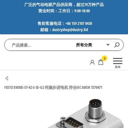
前
广泛的气动电驱产品供应商，超过70万种产品
营业时间：工作日：9:00-18:00
往
内
售前客服电话：+86 159 2107 8430
容
邮箱：dustryshop@dustry.ltd
气
专业供应
0
动
SMC、
菜单
FESTO、
电
NORGREN、
驱
AVENTICS等
FESTO EMMS-ST-42-S-SE-G2 伺服步进电机 符合IEC 60034 1370471
工
品牌气动
元件，超
控
过88万种
技
工业自动
术-
化零部
广
件，正品
保障，全