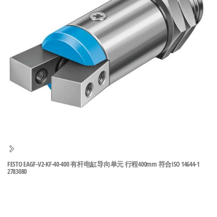
泛
国快速发
的
货。
工
业
自
动
化
零
部
件
供
应
商-
FESTO EAGF-V2-KF-40-400 有杆电缸导向单元 行程400mm 符合ISO 14644-1
2783080
达
斯
奇