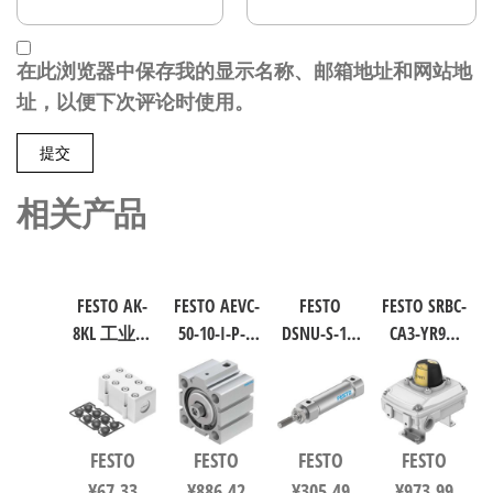
在此浏览器中保存我的显示名称、邮箱地址和网站地
址，以便下次评论时使用。
相关产品
FESTO AK-
FESTO AEVC-
FESTO
FESTO SRBC-
8KL 工业自
50-10-I-P-A
DSNU-S-16-
CA3-YR90-
动化零部
短行程气
40-P-A 圆形
MW-1-1WG-
件 538219
缸 行程
气缸 行程
C2-EX6 工业
10mm 缸径
40mm 缸径
自动化零
50mm
16mm DIN
部件 规格1
FESTO
FESTO
FESTO
FESTO
VDMA 24562
ISO 6432 /
8137093
¥
67.33
¥
886.42
¥
305.49
¥
973.99