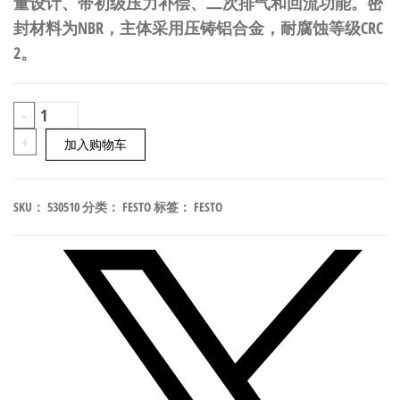
量设计、带初级压力补偿、二次排气和回流功能。密
封材料为NBR，主体采用压铸铝合金，耐腐蚀等级CRC
2。
FESTO
-
MS6-
+
加入购物车
LFM-
1/4-
SKU：
530510
分类：
FESTO
标签：
FESTO
ARV
调
压
阀
530510
数
量