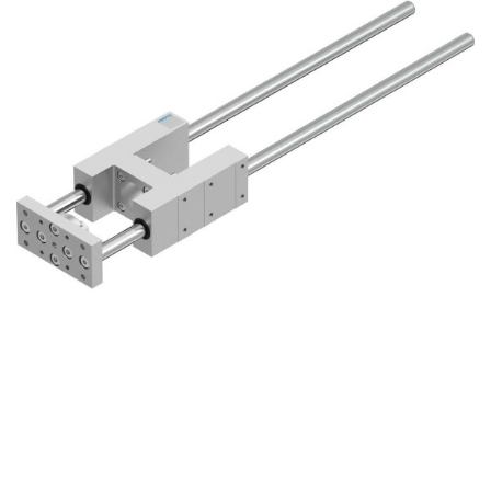
自
动
化