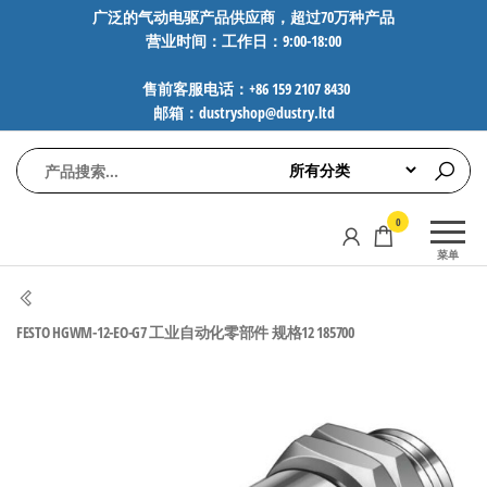
前
广泛的气动电驱产品供应商，超过70万种产品
营业时间：工作日：9:00-18:00
往
内
售前客服电话：+86 159 2107 8430
容
邮箱：dustryshop@dustry.ltd
气
专业供应
0
动
SMC、
菜单
FESTO、
电
NORGREN、
驱
AVENTICS等
FESTO HGWM-12-EO-G7 工业自动化零部件 规格12 185700
工
品牌气动
元件，超
控
过88万种
技
工业自动
术-
化零部
广
件，正品
保障，全