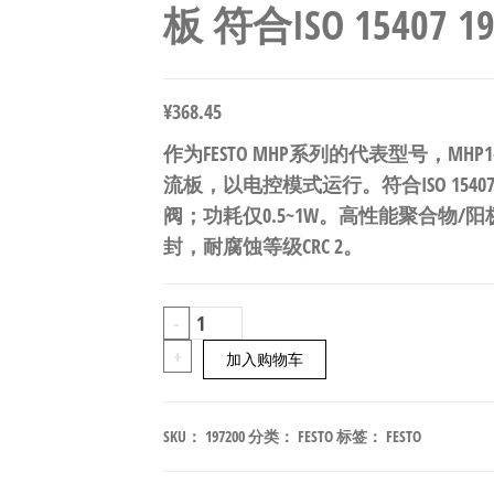
板 符合ISO 15407 19
¥
368.45
作为FESTO MHP系列的代表型号，MHP1-
流板，以电控模式运行。符合ISO 1540
阀；功耗仅0.5~1W。高性能聚合物/阳
封，耐腐蚀等级CRC 2。
FESTO
-
MHP1-
+
加入购物车
P8-
2
SKU：
197200
分类：
FESTO
标签：
FESTO
微
型