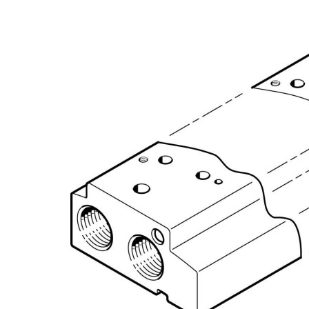
自
动
化