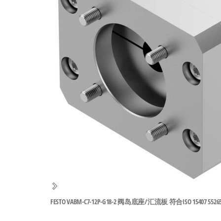
工
业
自
动
化
零
部
件
供
应
商-
达
斯
FESTO VABM-C7-12P-G18-2 阀岛底座/汇流板 符合ISO 15407 5526
奇