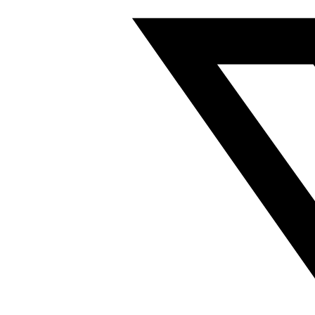
电
磁
阀/
汇
流
板
符
合
ISO
15407
197200
数
量