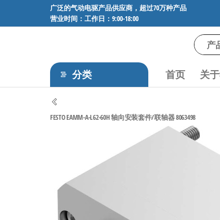
前
广泛的气动电驱产品供应商，超过70万种产品
营业时间：工作日：9:00-18:00
往
内
容
气
专业供应
SMC、
动
FESTO、
分类
首页
关于
电
NORGREN、
AVENTICS等
驱
品牌气动
工
元件，超
FESTO EAMM-A-L62-60H 轴向安装套件/联轴器 8063498
过88万种
控
工业自动
技
化零部
术-
件，正品
保障，全
广
国快速发
泛
货。
的