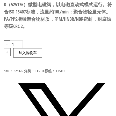
K（525176）微型电磁阀，以电磁直动式模式运行。符
合ISO 15407标准，流量约10L/min；聚合物轻量壳体。
PA/PPS增强聚合物材质，FPM/HNBR/NBR密封，耐腐蚀
等级CRC 2。
FESTO
-
MHA4-
+
加入购物车
M1H-
3/2G-
SKU：
525176
分类：
FESTO
标签：
FESTO
4-
K
微
型
电
磁