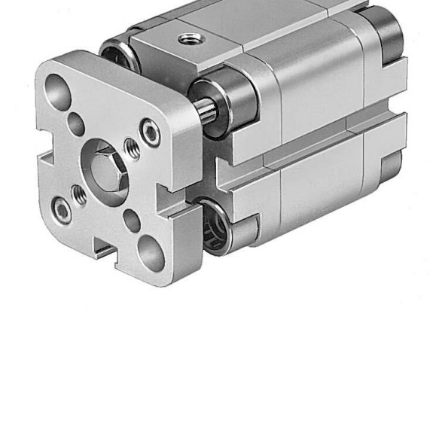
自
动
化