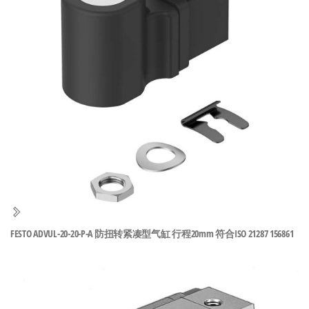
泛
国快速发
的
货。
工
业
自
动
化
零
部
件
供
应
商-
FESTO ADVUL-20-20-P-A 防扭转紧凑型气缸 行程20mm 符合ISO 21287 156861
达
斯
奇