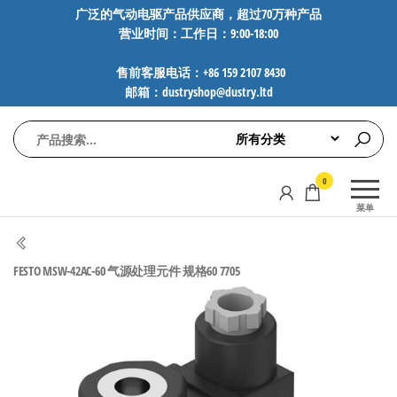
前
广泛的气动电驱产品供应商，超过70万种产品
营业时间：工作日：9:00-18:00
往
内
售前客服电话：+86 159 2107 8430
容
邮箱：dustryshop@dustry.ltd
气
专业供应
0
动
SMC、
菜单
FESTO、
电
NORGREN、
驱
AVENTICS等
FESTO MSW-42AC-60 气源处理元件 规格60 7705
工
品牌气动
元件，超
控
过88万种
技
工业自动
术-
化零部
广
件，正品
保障，全