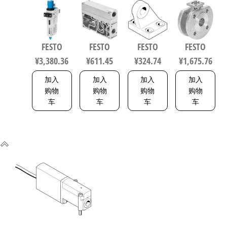
MAXI 过滤
P1A7-G12
动化零部
F0304-V4V4T
减压阀润
软启动阀
件 规格63
电磁阀/控
滑器组合
539231
33846
制阀 规格
符合ISO
20，行程
FESTO
FESTO
FESTO
FESTO
8573-1:2010
40mm
¥
3,380.36
¥
611.45
¥
324.74
¥
1,675.76
162744
1692200
加入
加入
加入
加入
购物
购物
购物
购物
车
车
车
车