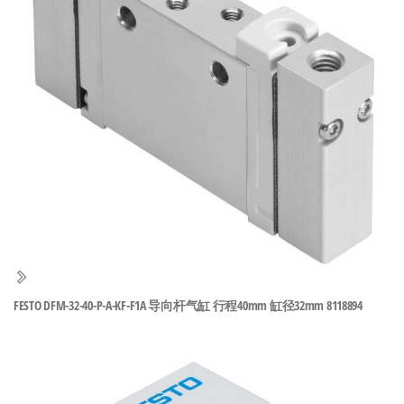
泛
国快速发
的
货。
工
业
自
动
化
零
部
件
供
应
商-
FESTO DFM-32-40-P-A-KF-F1A 导向杆气缸 行程40mm 缸径32mm 8118894
达
斯
奇