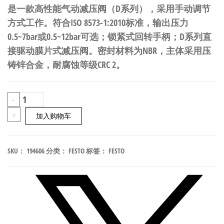
是一款高性能气动减压阀（D系列），采用手动调节
方式工作。符合ISO 8573-1:2010标准，输出压力
0.5~7bar或0.5~12bar可选；锁紧式回转手柄；D系列直
接驱动膜片式减压阀。密封材料为NBR，主体采用压
铸锌合金，耐腐蚀等级CRC 2。
FESTO
-
LRS-
+
加入购物车
1/8-
D-
SKU：
194606
分类：
FESTO
标签：
FESTO
7-
MINI
气
动
减