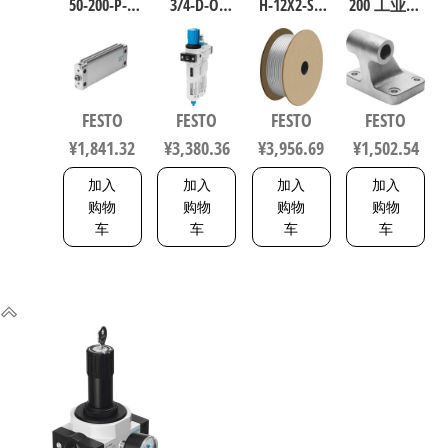
50-200-P-A
3/4-D-O-
H-12X2-SI-
200 工业自
扁平型气
MAXI 过滤
200 聚氨酯
动化零部
缸 行程
减压阀润
气动软管
件 规格200
200mm 缸
滑器组合
符合ISO
9038
径50mm
符合ISO
8573-1:2010
FESTO
FESTO
FESTO
FESTO
164075
8573-1:2010
558275
¥
1,841.32
¥
3,380.36
¥
3,956.69
¥
1,502.54
162744
加入
加入
加入
加入
购物
购物
购物
购物
车
车
车
车