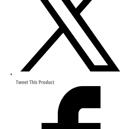
压
阀
（D
系
列）
符
合
ISO
8573-
1:2010
194606
Tweet This Product
数
量