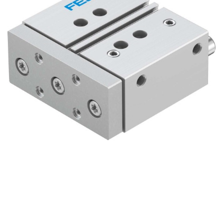
自
动
化