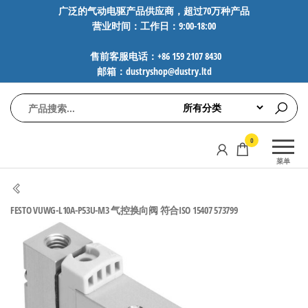
前
广泛的气动电驱产品供应商，超过70万种产品
营业时间：工作日：9:00-18:00
往
内
售前客服电话：+86 159 2107 8430
容
邮箱：dustryshop@dustry.ltd
气
专业供应
0
动
SMC、
菜单
FESTO、
电
NORGREN、
驱
AVENTICS等
FESTO VUWG-L10A-P53U-M3 气控换向阀 符合ISO 15407 573799
工
品牌气动
元件，超
控
过88万种
技
工业自动
术-
化零部
广
件，正品
保障，全