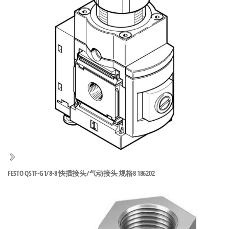
泛
国快速发
的
货。
工
业
自
动
化
零
部
件
供
应
商-
FESTO QSTF-G1/8-8 快插接头/气动接头 规格8 186202
达
斯
奇