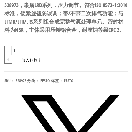
528973，隶属LRB系列，压力调节。符合ISO 8573-1:2010
标准，锁紧旋钮防误调；带/不带二次排气功能；与
LFMB/LFR/LRS系列组合成完整气源处理单元。密封材
料为NBR，主体采用压铸铝合金，耐腐蚀等级CRC 2。
FESTO
-
LRB-
+
加入购物车
1/2-
D-
SKU：
528973
分类：
FESTO
标签：
FESTO
7-
O-
K3-
MIDI
精
密