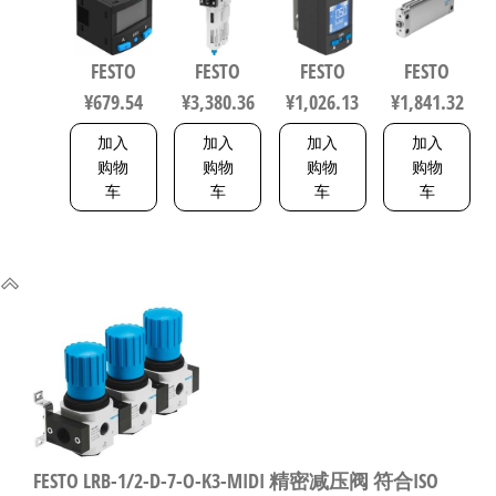
传感器/连
滑器组合
PNVBA-M8U
200mm 缸
接电缆
符合ISO
数字压力
径50mm
FESTO
FESTO
FESTO
FESTO
8114774
8573-1:2010
传感器 符
164075
¥
679.54
¥
3,380.36
¥
1,026.13
¥
1,841.32
162744
合EN 60947-
5-2 8001232
加入
加入
加入
加入
购物
购物
购物
购物
车
车
车
车
FESTO LRB-1/2-D-7-O-K3-MIDI 精密减压阀 符合ISO