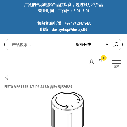
前
广泛的气动电驱产品供应商，超过70万种产品
营业时间：工作日：9:00-18:00
往
内
售前客服电话：+86 159 2107 8430
容
邮箱：dustryshop@dustry.ltd
气
专业供应
0
动
SMC、
菜单
FESTO、
电
NORGREN、
驱
AVENTICS等
FESTO MS6-LRPB-1/2-D2-A8-BD 调压阀 534865
工
品牌气动
元件，超
控
过88万种
技
工业自动
术-
化零部
广
件，正品
保障，全