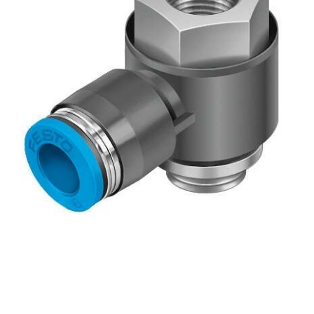
自
动
化